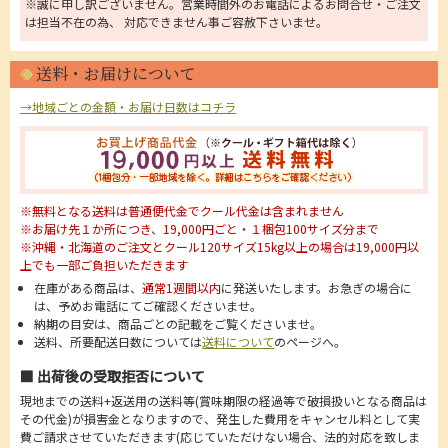
※誠に申し訳ございません。営業時間外のお電話によるお問合せ・ご注文
は担当不在の為、 対応できません事ご容赦下さいませ。
送料・お届けについて
→地域ごとの金額・お届け日数はコチラ
※無料となる送料は普通便代金でクール代金は含まれません
※お届け先１か所につき、19,000円ごと・１梱包100サイズ分まで
※沖縄・北海道のご注文とクール120サイズ15kg以上の場合は19,000円以
上でも一部ご負担いただきます
在庫がある商品は、
通常1週間以内
に発送いたします。お急ぎの場合に
は、予めお電話にてご確認くださいませ。
納期の目安は、商品ごとの記載をご覧くださいませ。
送料、所要配送日数については
送料について
のページへ。
■ 出荷後の受取拒否について
現地までの送料+返送用の送料等(賞味期限の経過等で破損扱いとなる商品は
その代金)が損害金となりますので、発生した費用をキャンセル料として実
費ご請求させていただきます(応じていただけない場合、法的対応を致しま