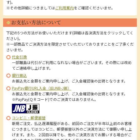
す)。
※その他詳細につきましては
ご利用案内
をご確認くださいませ。
お支払い方法について
下記の5つの方法がお使いいただけます(詳細は各決済方法をクリックしてく
ださい)。
※一部商品でご決済方法を限定させていただいておりますことをご了承くだ
さいませ。
代金引換
一部離島は代引がご利用になれない場合がございます。その際には改め
てご連絡申し上げます。
銀行振込
お振込先と金額をご案内申し上げ、ご入金確認後の出荷となります。
PayPay銀行URL入金（旧JNB-J振）
お振込先と金額をご案内申し上げ、ご入金確認後の出荷となります。
※PayPay(ＱＲコード)でのご決済ではありません。
コンビニ・郵便振替
新規ご注文、払込遅滞履歴がある、前回のご注文が半年以上前のお客様
につきましてはコンビニ、郵便振替以外のご決済方法にて御願い申し上
げます。また、２回目以降でも、他のご決済方法でお願いする場合がご