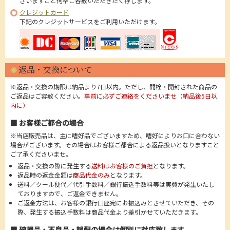
ざいますこと何卒ご容赦いただきたく存じます。
クレジットカード
下記のクレジットサービスをご利用いただけます。
返品・交換について
※返品・交換の期限は納品より7日以内。ただし、開栓・開封された商品の
ご返品はご容赦ください。
事前に必ずご連絡をくださいませ（納品後5日以
内に）
■ お客様ご都合の場合
※当店販売品は、主に嗜好品でございますため、嗜好によりお口に合わない
場合がございます。その場合はお客様ご都合による返品扱いとなりますこと
ご了承くださいませ。
返品・交換の際に発生する
送料はお客様のご負担
となります。
返品時の返金金額は
商品代金のみ
となります。
送料／クール便代／代引手数料／銀行振込手数料等は実費が発生いたし
ておりますので、ご返金できません。
ご返金方法は、お客様の銀行口座宛にお振込みとさせていただき、その
際、発生する振込手数料は商品代金より差引かせていただきます。
■ 破損品・不良品・誤配の場合は個別に対応致します