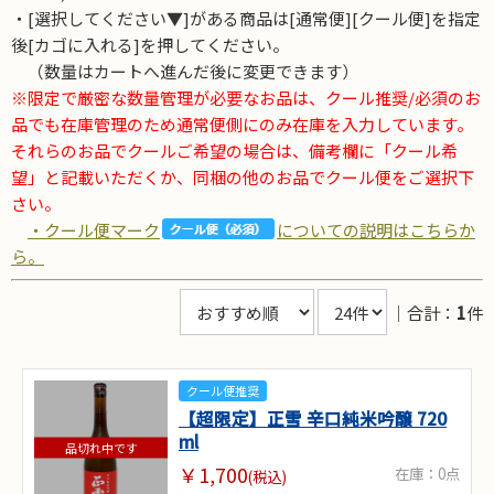
・[選択してください▼]がある商品は[通常便][クール便]を指定
後[カゴに入れる]を押してください。
（数量はカートへ進んだ後に変更できます）
※限定で厳密な数量管理が必要なお品は、クール推奨/必須のお
品でも在庫管理のため通常便側にのみ在庫を入力しています。
それらのお品でクールご希望の場合は、備考欄に「クール希
望」と記載いただくか、同梱の他のお品でクール便をご選択下
さい。
・クール便マーク
についての説明はこちらか
ら。
｜合計：
1
件
クール便推奨
【超限定】正雪 辛口純米吟醸 720
ml
品切れ中です
￥1,700
在庫：0点
(税込)