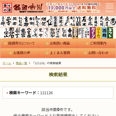
MENU
銘酒市川について
お取扱い商品
ご利用案内
お客様の声
よくある質問
お問い合わせ
ホーム
商品一覧
「121126」の検索結果
検索結果
検索キーワード：
121126
該当件数
0
件です。
他の検索キーワードより再度検索をしてください。