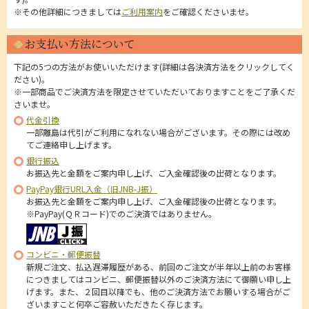
※その他詳細につきましては
ご利用案内
をご確認くださいませ。
お支払い方法について
下記の5つの方法がお使いいただけます(詳細は各決済方法をクリックしてく
ださい)。
※一部商品でご決済方法を限定させていただいておりますことをご了承くだ
さいませ。
代金引換
一部離島は代引がご利用になれない場合がございます。その際には改め
てご連絡申し上げます。
銀行振込
お振込先と金額をご案内申し上げ、ご入金確認後の出荷となります。
PayPay銀行URL入金（旧JNB-J振）
お振込先と金額をご案内申し上げ、ご入金確認後の出荷となります。
※PayPay(ＱＲコード)でのご決済ではありません。
コンビニ・郵便振替
新規ご注文、払込遅滞履歴がある、前回のご注文が半年以上前のお客様
につきましてはコンビニ、郵便振替以外のご決済方法にて御願い申し上
げます。また、２回目以降でも、他のご決済方法でお願いする場合がご
ざいますこと何卒ご容赦いただきたく存じます。