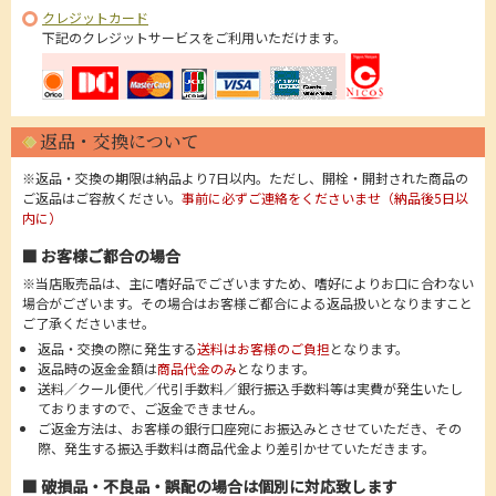
クレジットカード
下記のクレジットサービスをご利用いただけます。
返品・交換について
※返品・交換の期限は納品より7日以内。ただし、開栓・開封された商品の
ご返品はご容赦ください。
事前に必ずご連絡をくださいませ（納品後5日以
内に）
■ お客様ご都合の場合
※当店販売品は、主に嗜好品でございますため、嗜好によりお口に合わない
場合がございます。その場合はお客様ご都合による返品扱いとなりますこと
ご了承くださいませ。
返品・交換の際に発生する
送料はお客様のご負担
となります。
返品時の返金金額は
商品代金のみ
となります。
送料／クール便代／代引手数料／銀行振込手数料等は実費が発生いたし
ておりますので、ご返金できません。
ご返金方法は、お客様の銀行口座宛にお振込みとさせていただき、その
際、発生する振込手数料は商品代金より差引かせていただきます。
■ 破損品・不良品・誤配の場合は個別に対応致します