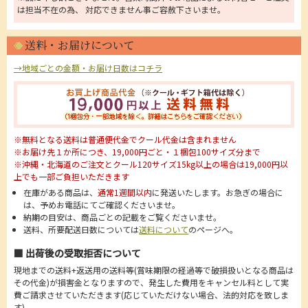
は担当不在の為、 対応できません事ご容赦下さいませ。
送料・お届けについて
→地域ごとの金額・お届け日数はコチラ
※無料となる送料は普通便代金でクール代金は含まれません
※お届け先１か所につき、19,000円ごと・１梱包100サイズ分まで
※沖縄・北海道のご注文とクール120サイズ15kg以上の場合は19,000円以
上でも一部ご負担いただきます
在庫がある商品は、
通常1週間以内
に発送いたします。お急ぎの場合に
は、予めお電話にてご確認くださいませ。
納期の目安は、商品ごとの記載をご覧くださいませ。
送料、所要配送日数については
送料について
のページへ。
■ 出荷後の受取拒否について
現地までの送料+返送用の送料等(賞味期限の経過等で破損扱いとなる商品は
その代金)が損害金となりますので、発生した費用をキャンセル料として実
費ご請求させていただきます(応じていただけない場合、法的対応を致しま
す)。