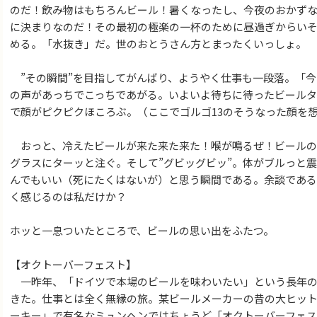
のだ！飲み物はもちろんビール！暑くなったし、今夜のおかずな
に決まりなのだ！その最初の極楽の一杯のために昼過ぎからい
める。「水抜き」だ。世のおとうさん方とまったくいっしょ。
”その瞬間”を目指してがんばり、ようやく仕事も一段落。「今
の声があっちでこっちであがる。いよいよ待ちに待ったビールタ
で顔がピクピクほころぶ。（ここでゴルゴ13のそうなった顔を
おっと、冷えたビールが来た来た来た！喉が鳴るぜ！ビールの
グラスにターッと注ぐ。そして”グビッグビッ”。体がブルっと
んでもいい（死にたくはないが）と思う瞬間である。余談であ
く感じるのは私だけか？
ホッと一息ついたところで、ビールの思い出をふたつ。
【オクトーバーフェスト】
一昨年、「ドイツで本場のビールを味わいたい」という長年の
きた。仕事とは全く無縁の旅。某ビールメーカーの昔の大ヒット
ーキー」で有名なミュンヘンではちょうど「オクトーバーフェ