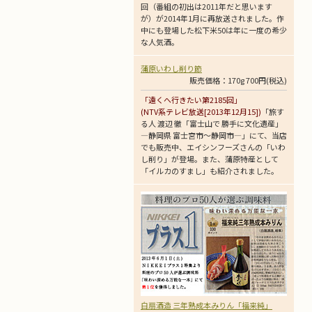
回（番組の初出は2011年だと思います
が）が2014年1月に再放送されました。作
中にも登場した松下米50は年に一度の希少
な人気酒。
蒲原いわし削り節
販売価格：170g 700円(税込)
「遠くへ行きたい第2185回」
(NTV系テレビ放送[2013年12月15])
「旅す
る人 渡辺 徹「富士山で 勝手に文化遺産」
―静岡県 富士宮市～静岡市―」にて、当店
でも販売中、エイシンフーズさんの「いわ
し削り」が登場。また、蒲原特産として
「イルカのすまし」も紹介されました。
白扇酒造 三年熟成本みりん「福来純」