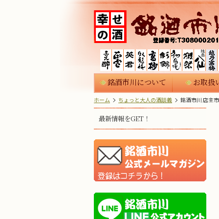
銘酒市川について
お取扱
ホーム
ちょっと大人の酒談義
銘酒市川 店主
最新情報をGET！