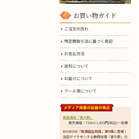
お買い物ガイド
ご注文の流れ
特定商取引法に基づく表記
お支払方法
送料について
お届けについて
クール便について
青島酒造「喜久酔」
販売価格：720ml 1,815円(税込)～各種
WOWOW「銘酒誕生物語」第8弾に登場！
当店がイチオシする静岡地酒「喜久酔」の