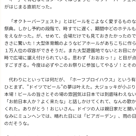
がはじまる直前だった。
「オクトーバーフェスト」とはビールをこよなく愛するものな
祭典。しかし予約の段階で、時すでに遅く、期間中どのホテル
をえなかった。が、せめて、会場だけでも見ておきたかったの
きさに驚いた！大型体育館のようなビアホールがあちこちに作
１万人位の収容ができそうだ。また大型遊園地でないとお目に
時で広場に据え付けられている。思わず「おおおっ！」と目が
すごすぎる。今度は必ずやこのお祭りに参加してやるゾ！とそ
代わりにといっては何だが、「ホーフブロイハウス」という有
ひとまず、”ドイツでビール”の夢は叶えた。大ジョッキが小ぶ
本場！ビールの旨さとその場の雰囲気は日本では到底味わえな
「お前日本人か？よく来たな」と話しかけてくれて、なんの歌か
くれた。ありがとう！おじいさん。ドイツの人は親日家だと聞
なみにミュンヘンでは、晴れた日には「ビアガーデン」、雨の
のだそうな。