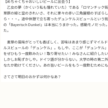
【めちゃくちゃおいしいビールに出会う】
乙女の夢（かくいう私も憧れていた）である「ロマンチック街
草原の緑と空のきれいさ、それに家々の赤い三角屋根のすばら
ら・・・。途中休憩で立ち寄ったデュンケルスビュールという街で出会
の「Bayerisch Dunkel」は本当にうまかった。感動モノ
た。
麦芽の風味がとっても香ばしく、苦味はあまり感じずマイルド
ルスビュールの「デュンケル」。もしや、ここが「デュンケル
をぜひもう一度飲みたい！取り寄せたい！みなさんに紹介した
しかしお恥ずかしや。ドイツ語が分からない。大学の時の第二
なたか助けてください。あの旨いビールをもう一度飲むために
さてさて明日のおかずは何かなあ？