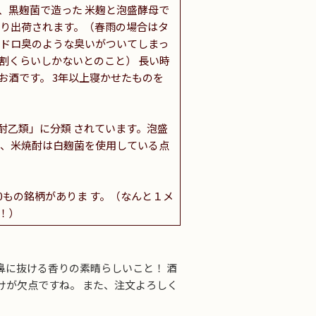
、黒麹菌で造った 米麹と泡盛酵母で
なり出荷されます。（春雨の場合はタ
・ドロ臭のような臭いがついてしまっ
割くらいしかないとのこと） 長い時
酒です。 3年以上寝かせたものを
酎乙類」に分類 されています。泡盛
し、米焼酎は白麹菌を使用している点
0もの銘柄がありま す。（なんと１メ
！）
鼻に抜ける香りの素晴らしいこと！ 酒
けが欠点ですね。 また、注文よろしく