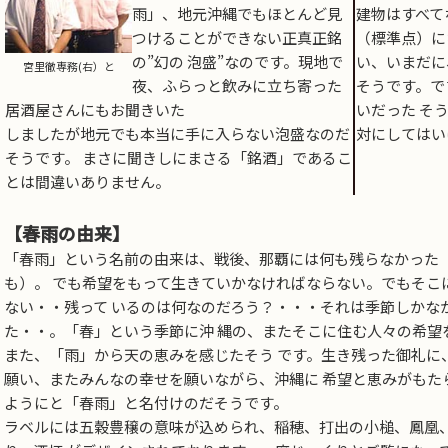
雨」、地元沖縄でもほとんど見
建物はすべて
つけることができない正真正銘
（標準点）に
の”幻の 泡盛”なのです。現地で
い、いまだに
宮里徹専務(右）と
夜、ふらっと飲みに立ち寄った
そうです。で
居酒屋さんにもお聞きいた
いだった そ
しましたが地元でも本当に手に入らない泡盛なのだ
対にしてはい
そうです。 まさに聞きしにまさる「銘酒」であるこ
とは間違いありません。
【春雨の由来】
「春雨」という名前の由来は、戦後、那覇には何も残らなかった
も）。 でも希望をもって生きていかなければならない。でもそこ
ない・・残って いるのは何なのだろう？・・・それは季節しかな
た・・。「春」という季節に沖 縄の、またそこに住む人々の希望
また、「雨」から天の恵みを感じたそう です。生き残った御礼に
願い、またみんなの幸せを願いながら、沖縄に 希望と恵みがもた
ようにと「春雨」と名付けのだそうです。
ラベルには五穀豊穣の意味が込められ、稲穂、打出の小槌、鳳凰