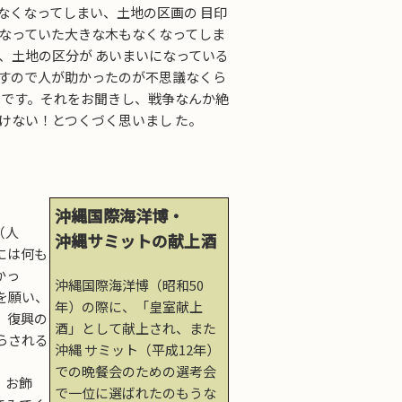
なくなってしまい、土地の区画の 目印
なっていた大きな木もなくなってしま
、土地の区分が あいまいになっている
すので人が助かったのが不思議なくら
うです。それをお聞きし、戦争なんか絶
けない！とつくづく思いまし た。
沖縄国際海洋博・
（人
沖縄サミットの献上酒
には何も
かっ
沖縄国際海洋博（昭和50
を願い、
年）の際に、「皇室献上
、復興の
酒」として献上され、また
らされる
沖縄 サミット（平成12年）
での晩餐会のための選考会
、お飾
で一位に選ばれたのもうな