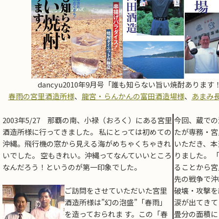
dancyu2010年9月号「誰も知らない旨い焼酎ありま
春雨の宮里酒造所様
、
龍宮・らんかんの富田酒造場様
、
あまみ
2003年5/27 那覇の南、小禄（おろく）にある宮里
今回、蔵での
酒造所様に行ってきました。 私にとっては初めての
たが専務・宮
沖縄。飛行機の窓から見える海がめちゃくちゃきれ
いただき、本
いでした。 空もきれい。沖縄ってなんていいところ
りました。 
なんだろう！というのが第一印象でした。
ることから宮
先の戦争で沖
ご訪問をさせていただいた宮里
破壊・攻撃を
酒造所様は”幻の泡盛”「春雨」
涙が出てきて
を造っておられま す。この「春
畳分の面積に