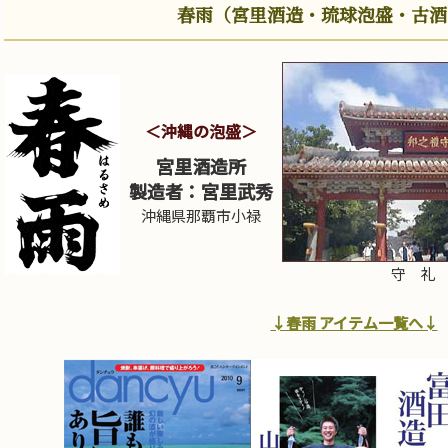
春雨（宮里酒造・琉球泡盛・古酒[
＜沖縄の泡盛＞
宮里酒造所
製造者：宮里武秀
沖縄県那覇市小禄
守 礼
↓春雨 アイテム一覧へ↓