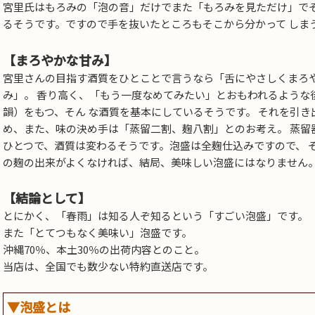
宮里氏はもろみの「泡の音」だけでまた「もろみを見ただけ」でそ
るそうです。ですので手を抜いたところもそこから分かって しま
【まろやかな甘み】
宮里さんの目指す酒質をひとことで言うなら「舌にやさしくまろ
み」。 香り高く、「もう一度なめてみたい」とおもわれるような
韻）をもつ、そん な酒質を基本にしているそうです。 それを引き
め、また、味の決め手は「蒸留二割、麹八割」とのお考え。 蒸留
ひとつで、酒質は変わるそうです。泡盛は全麹仕込みですので、 
の麹の出来がよくなければ、結局、美味しい泡盛にはなりません
【結論として】
とにかく、「春雨」は知る人ぞ知るという「すごい泡盛」です。
また「とてつもなく美味い」泡盛です。
沖縄70％、本土30％の出荷内容とのこと。
当店は、全国でも数少ない特約直送店です。
▼泡盛とは