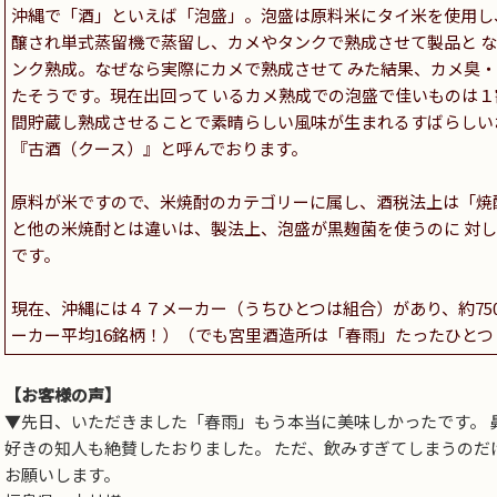
沖縄で「酒」といえば「泡盛」。泡盛は原料米にタイ米を使用し
醸され単式蒸留機で蒸留し、カメやタンクで熟成させて製品と 
ンク熟成。なぜなら実際にカメで熟成させて みた結果、カメ臭
たそうです。現在出回って いるカメ熟成での泡盛で佳いものは１
間貯蔵し熟成させることで素晴らしい風味が生まれるすばらしいお
『古酒（クース）』と呼んでおります。
原料が米ですので、米焼酎のカテゴリーに属し、酒税法上は「焼
と他の米焼酎とは違いは、製法上、泡盛が黒麹菌を使うのに 対
です。
現在、沖縄には４７メーカー（うちひとつは組合）があり、約75
ーカー平均16銘柄！）（でも宮里酒造所は「春雨」たったひとつ
【お客様の声】
▼先日、いただきました「春雨」もう本当に美味しかったです。 
好きの知人も絶賛したおりました。 ただ、飲みすぎてしまうのだ
お願いします。