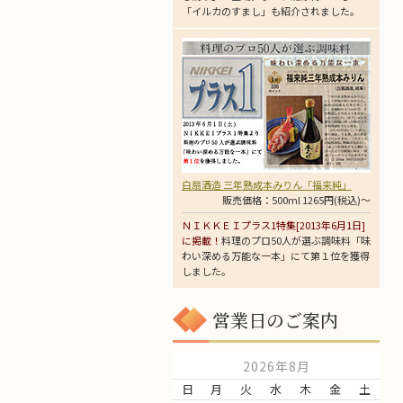
「イルカのすまし」も紹介されました。
白扇酒造 三年熟成本みりん「福来純」
販売価格：500ml 1265円(税込)～
ＮＩＫＫＥＩプラス1特集[2013年6月1日]
に掲載！
料理のプロ50人が選ぶ調味料「味
わい深める万能な一本」にて第１位を獲得
しました。
営業日のご案内
2026年8月
日
月
火
水
木
金
土