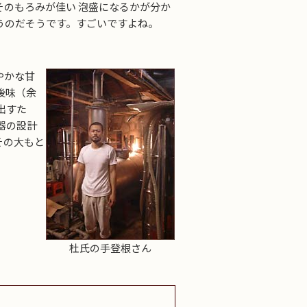
のもろみが佳い 泡盛になるかが分か
うのだそうです。すごいですよね。
やかな甘
後味（余
出すた
器の設計
その大もと
。
杜氏の手登根さん