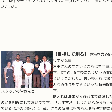
り、酒杯 がデザインされております。一度じっくりとご覧になっ
ださいね。
【目指して創る】
専務を含め5
わずかな量。
宮里さんのすごいところは生産量
す。 3年後、5年後にこういう酒
というこだわり。 言い換えれば1
んな酒造りをするといった 将来設
す。
スタッフの皆さんと
例えれば洗米から貯蔵まで徹底し
のかを明確にしておいでです。 「○年古酒」とうたいながらも、
ているほかの 泡盛とは、蔵元さまの気概はもちろん味も決定的に