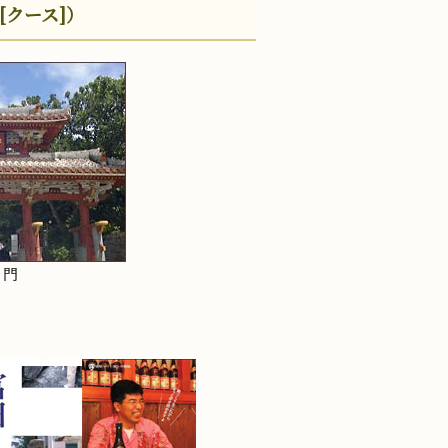
クース]）
 門