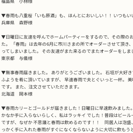
福島県 小林様
▼春雨も八重桜「いも原酒」も、ほんとにおいしい！！ いつもい
兵庫県 森野様
▼日曜日に友達を呼んでホームパーティーをするので、その際のお
た。 「春雨」は去年の6月に市川さまの所でオーダーさせて頂き
ってしまいました。 その友達がまた来るのでまたオーダーをしま
東京都 与儀様
▼無事春雨届きました。 ありがとうございました。 石垣が大好
ふようを肴に頂いていますが、 早速春雨で夫とぐいっと一杯。 美
です。 また、注文させていただきます。
北海道 岡本様
▼春雨カリーとゴールドが届きました！日曜日に早速飲みました。
かなか手に入らないらしく、私はラッキイ でした！普段はビール
ですが、なぜか 不思議と春雨は飲めるのです！！ 同居人は泡盛
っかく手に入れた春雨がすぐになくならないように大切に飲もうと