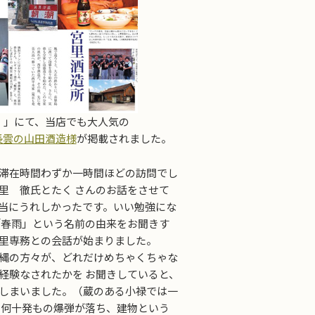
す！」にて、当店でも大人気の
長雲の山田酒造様
が掲載されました。
滞在時間わずか一時間ほどの訪問でし
里 徹氏とたく さんのお話をさせて
当にうれしかったです。いい勉強にな
「春雨」という名前の由来をお聞きす
里専務との会話が始まりました。
縄の方々が、どれだけめちゃくちゃな
経験なされたかを お聞きしていると、
しまいました。（蔵のある小禄では一
 何十発もの爆弾が落ち、建物という