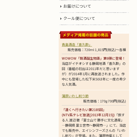
お届けについて
クール便について
青島酒造「喜久酔」
販売価格：720ml 1,815円(税込)～各種
WOWOW「銘酒誕生物語」第8弾に登場！
当店がイチオシする静岡地酒「喜久酔」の
回（番組の初出は2011年だと思います
が）が2014年1月に再放送されました。作
中にも登場した松下米50は年に一度の希少
な人気酒。
蒲原いわし削り節
販売価格：170g 700円(税込)
「遠くへ行きたい第2185回」
(NTV系テレビ放送[2013年12月15])
「旅す
る人 渡辺 徹「富士山で 勝手に文化遺産」
―静岡県 富士宮市～静岡市―」にて、当店
でも販売中、エイシンフーズさんの「いわ
し削り」が登場。また、蒲原特産として