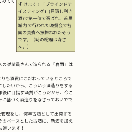
てみてく
ず けます！「ブラインドテ
イスティング」(目隠し利き
酒)で第一位で選ばれ、首里
城内 で行われた晩餐会で各
国の貴賓へ振舞われたそう
です。（時の総理は森さ
ん。）
人の従業員さんで造られる「春雨」は
よりも酒質にこだわっているところで
質にしたいから、こういう酒造りをする
0年後に目指す酒質がこうだから、今こ
計に基づく酒造りをなさっておいでで
た管理をし、何年古酒として出荷する
そのベースとした古酒に、新酒を加え
も違います！