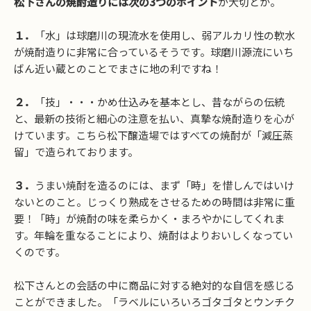
松下さんの焼酎造りには次の3つのポイント
が大切とか。
１．
「水」は球磨川の現流水を使用し、弱アルカリ性の軟水
が焼酎造りに非常に合っているそうです。球磨川源流にいち
ばん近い蔵とのことでまさに地の利ですね！
２．
「技」・・・かめ仕込みを基本とし、昔ながらの伝統
と、最新の技術と細心の注意を払い、真摯な焼酎造りを心が
けています。こちら松下醸造場ではすべての焼酎が「減圧蒸
留」で造られております。
３．
うまい焼酎を造るのには、まず「時」を惜しんではいけ
ないとのこと。じっくり熟成をさせるための時間は非常に重
要！「時」が焼酎の味を柔らかく・まろやかにしてくれま
す。年輪を重なることにより、焼酎はよりおいしくなってい
くのです。
松下さんとの会話の中に商品に対する絶対的な自信を感じる
ことができました。「ラベルにいろいろゴタゴタとウンチク