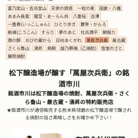
富乃宝山・吉兆宝山
天使の誘惑
一粒の麦
田倉・八幡
あまみ長雲
龍宮・まーらん舟
八重桜
古澤
一壺春(いっこしゅん)
ひとり歩き
甕雫・かんろ
航魂(こうこん)
すらり
夢のあと
杜氏潤平
朝堀り
潤の醇
おびの蔵から
日向あくがれ
萬屋次兵衛
最古蔵
さくら魯山
湧昇
鳥飼
越乃寒梅（乙焼酎)
雪蛍のさと
獺祭焼酎
松下醸造場が醸す「萬屋次兵衛」の銘
酒市川
銘酒市川は松下醸造場の焼酎、萬屋次兵衛・さく
ら魯山・最古蔵・湧昇の特約販売店
★銘酒市川が通信販売する熊本県球磨の松下醸造場で醸され
る焼酎の旨さ素晴しさをお確かめ下さい！