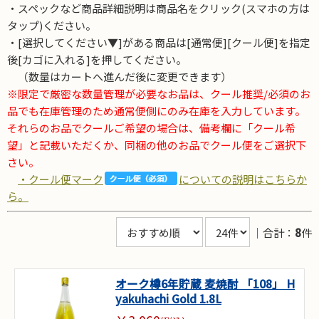
・スペックなど商品詳細説明は商品名をクリック(スマホの方は
タップ)ください。
・[選択してください▼]がある商品は[通常便][クール便]を指定
後[カゴに入れる]を押してください。
（数量はカートへ進んだ後に変更できます）
※限定で厳密な数量管理が必要なお品は、クール推奨/必須のお
品でも在庫管理のため通常便側にのみ在庫を入力しています。
それらのお品でクールご希望の場合は、備考欄に「クール希
望」と記載いただくか、同梱の他のお品でクール便をご選択下
さい。
・クール便マーク
についての説明はこちらか
ら。
｜合計：
8
件
オーク樽6年貯蔵 麦焼酎 「108」 H
yakuhachi Gold 1.8L