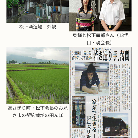
松下酒造場 外観
奥様と松下幸郎さん（13代
目・現会長）
あさぎり町・松下会長のお兄
さまの契約栽培の田んぼ