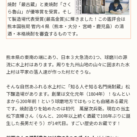
焼酎「最古蔵」と麦焼酎「さく
ら魯山」が優等賞を受賞。そし
て製造場代表受賞(最高金賞)に輝きました！この鑑評会は
熊本国税局 管内４県（熊本・大分・ 宮崎・鹿児島）の清
酒・本格焼酎を審査するものです。
熊本県の東南の端にあり、日本３大急流の1つ、球磨川の源
流に水上村はあります。周りを九州山地の山々に囲まれた水
上村は平家の落人達が作った村だそうな。
そんな自然あふれる水上村に「知る人ぞ知る名門焼酎蔵」松
下醸造場があります。創業は文化元年（1804年）！なんとい
まから200年前！という球磨地方ではもっとも由緒ある蔵元
です。焼酎造りを始めたのは初代 萬屋次兵衛。現在の当主
松下直輝さん（なんと、200年以上続く酒蔵で108年ぶりに誕
生した長男だそう）が14代目。すごい歴史のお蔵です！