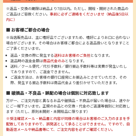
※返品・交換の期限は納品より7日以内。ただし、開栓・開封された商品の
ご返品はご容赦ください。
事前に必ずご連絡をくださいませ（納品後5日以
内に）
■ お客様ご都合の場合
※当店販売品は、主に嗜好品でございますため、嗜好によりお口に合わない
場合がございます。その場合はお客様ご都合による返品扱いとなりますこと
ご了承くださいませ。
返品・交換の際に発生する
送料はお客様のご負担
となります。
返品時の返金金額は
商品代金のみ
となります。
送料／クール便代／代引手数料／銀行振込手数料等は実費が発生いたし
ておりますので、ご返金できません。
ご返金方法は、お客様の銀行口座宛にお振込みとさせていただき、その
際、発生する振込手数料は商品代金より差引かせていただきます。
■ 破損品・不良品・誤配の場合は個別に対応致します
万が一、ご注文内容と異なるお品や破損品・不良品が届いた場合は、速やか
にご一報下さいませ。正規のお品との交換・代金のご返還等個別に対応致し
ます（ただし、原則未開封・未開栓品に限ります）
※受注確認メール・納品書と内容が同様の場合はお客様のご入力のままを手
配致しておりますので、誤発送として承ることはできません。ですので、自
動返信メールや納品書等にて、ご注文内容を必ずご確認ください。