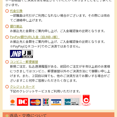
さいませ。
代金引換
一部離島は代引がご利用になれない場合がございます。その際には改め
てご連絡申し上げます。
銀行振込
お振込先と金額をご案内申し上げ、ご入金確認後の出荷となります。
PayPay銀行URL入金（旧JNB-J振）
お振込先と金額をご案内申し上げ、ご入金確認後の出荷となります。
※PayPay(ＱＲコード)でのご決済ではありません。
コンビニ・郵便振替
新規ご注文、払込遅滞履歴がある、前回のご注文が半年以上前のお客様
につきましてはコンビニ、郵便振替以外のご決済方法にて御願い申し上
げます。また、２回目以降でも、他のご決済方法でお願いする場合がご
ざいますこと何卒ご容赦いただきたく存じます。
クレジットカード
下記のクレジットサービスをご利用いただけます。
返品・交換について