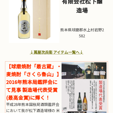
有限会社松下醸
造場
熊本県球磨郡水上村岩野2
582
↓萬屋次兵衛 アイテム一覧へ↓
【球磨焼酎「最古蔵」・
麦焼酎「さくら魯山」】
2016年熊本局鑑評会に
て見事 製造場代表受賞
(最高金賞)に輝く！
平成28年熊本国税局酒類鑑評会
において我が松下酒造場様の 米