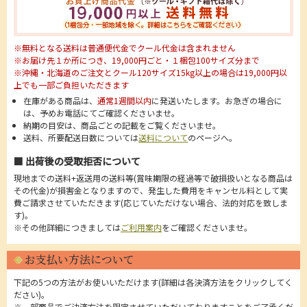
※無料となる送料は普通便代金でクール代金は含まれません
※お届け先１か所につき、19,000円ごと・１梱包100サイズ分まで
※沖縄・北海道のご注文とクール120サイズ15kg以上の場合は19,000円以
上でも一部ご負担いただきます
在庫がある商品は、
通常1週間以内
に発送いたします。お急ぎの場合に
は、予めお電話にてご確認くださいませ。
納期の目安は、商品ごとの記載をご覧くださいませ。
送料、所要配送日数については
送料について
のページへ。
■ 出荷後の受取拒否について
現地までの送料+返送用の送料等(賞味期限の経過等で破損扱いとなる商品は
その代金)が損害金となりますので、発生した費用をキャンセル料として実
費ご請求させていただきます(応じていただけない場合、法的対応を致しま
す)。
※その他詳細につきましては
ご利用案内
をご確認くださいませ。
お支払い方法について
下記の5つの方法がお使いいただけます(詳細は各決済方法をクリックしてく
ださい)。
※一部商品でご決済方法を限定させていただいておりますことをご了承くだ