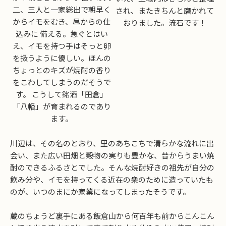
二、三人と一家総出で朝早く
され、またきちんと磨かれて
からイモをむき、昼からの仕
おりました。流石です！
込みに 備える。急ぐとはい
え、イモを持つ手はそっと卵
を扱うように優しい。ほんの
ちょっとのキズが焼酎の香り
をこわしてしまうのだそうで
す。 こうして銘酒「田倉」
「八幡」が育まれるのであり
ます。
川辺は、その名のとおり、里のあちこちで清らかな流れに出
会い、また広い田畑と穀物の実りも豊かな、昔からうまい焼
酎のできるふるさとでした。そんな焼酎好きの祖先が自分の
飲み分や、イモを持ってくる近在の衆のために造っていたも
のが、いつのまにか家業になってしまったそうです。
蔵のちょうど裏手にある飯倉山から何百年も前からこんこん