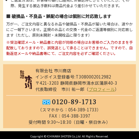
際、発生する振込手数料は商品代金より差引かせていただきます。
■ 破損品・不良品・誤配の場合は個別に対応致します
万が一、ご注文内容と異なるお品や破損品・不良品が届いた場合は、速やか
にご一報下さいませ。正規のお品との交換・代金のご返還等個別に対応致し
ます（ただし、原則未開封・未開栓品に限ります）
※受注確認メール・納品書と内容が同様の場合はお客様のご入力のままを手
配致しておりますので、誤発送として承ることはできません。ですので、自
動返信メールや納品書等にて、ご注文内容を必ずご確認ください。
有限会社 市川商店
インボイス登録番号:T3080002012982
〒421-3203 静岡県静岡市清水区蒲原40-3
代表取締役 市川 祐一郎（
プロフィール
）
0120-89-1713
（スマホから：
054-389-1733
）
FAX：054-388-3397
受付時間 9:30～18:30（日曜・祭日休み）
Copyright © ICHIKAWA SHOTEN Co.,Ltd. All Rights Reserved.