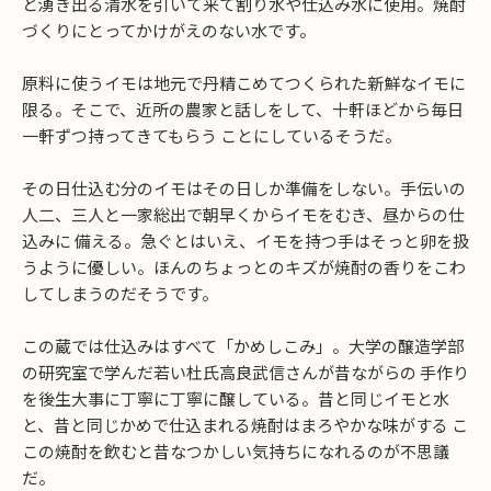
と湧き出る清水を引いて来て割り水や仕込み水に使用。焼酎
づくりにとってかけがえのない水です。
原料に使うイモは地元で丹精こめてつくられた新鮮なイモに
限る。そこで、近所の農家と話しをして、十軒ほどから毎日
一軒ずつ持ってきてもらう ことにしているそうだ。
その日仕込む分のイモはその日しか準備をしない。手伝いの
人二、三人と一家総出で朝早くからイモをむき、昼からの仕
込みに 備える。急ぐとはいえ、イモを持つ手はそっと卵を扱
うように優しい。ほんのちょっとのキズが焼酎の香りをこわ
してしまうのだそうです。
この蔵では仕込みはすべて「かめしこみ」。大学の醸造学部
の研究室で学んだ若い杜氏高良武信さんが昔ながらの 手作り
を後生大事に丁寧に丁寧に醸している。昔と同じイモと水
と、昔と同じかめで仕込まれる焼酎はまろやかな味がする こ
この焼酎を飲むと昔なつかしい気持ちになれるのが不思議
だ。