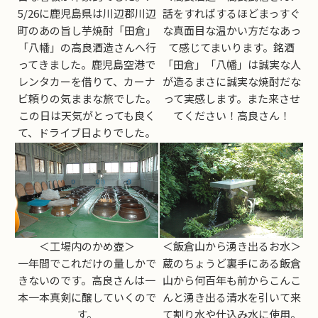
5/26に鹿児島県は川辺郡川辺
話をすればするほどまっすぐ
町のあの旨し芋焼酎「田倉」
な真面目な温かい方だなあっ
「八幡」の高良酒造さんへ行
て感じてまいります。銘酒
ってきました。鹿児島空港で
「田倉」「八幡」は誠実な人
レンタカーを借りて、カーナ
が造るまさに誠実な焼酎だな
ビ頼りの気ままな旅でした。
って実感します。また来させ
この日は天気がとっても良く
てください！高良さん！
て、ドライブ日よりでした。
＜工場内のかめ壺＞
＜飯倉山から湧き出るお水＞
一年間でこれだけの量しかで
蔵のちょうど裏手にある飯倉
きないのです。高良さんは一
山から何百年も前からこんこ
本一本真剣に醸していくので
んと湧き出る清水を引いて来
す。
て割り水や仕込み水に使用。