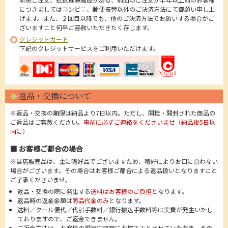
につきましてはコンビニ、郵便振替以外のご決済方法にて御願い申し上
げます。また、２回目以降でも、他のご決済方法でお願いする場合がご
ざいますこと何卒ご容赦いただきたく存じます。
クレジットカード
下記のクレジットサービスをご利用いただけます。
返品・交換について
※返品・交換の期限は納品より7日以内。ただし、開栓・開封された商品の
ご返品はご容赦ください。
事前に必ずご連絡をくださいませ（納品後5日以
内に）
■ お客様ご都合の場合
※当店販売品は、主に嗜好品でございますため、嗜好によりお口に合わない
場合がございます。その場合はお客様ご都合による返品扱いとなりますこと
ご了承くださいませ。
返品・交換の際に発生する
送料はお客様のご負担
となります。
返品時の返金金額は
商品代金のみ
となります。
送料／クール便代／代引手数料／銀行振込手数料等は実費が発生いたし
ておりますので、ご返金できません。
ご返金方法は、お客様の銀行口座宛にお振込みとさせていただき、その