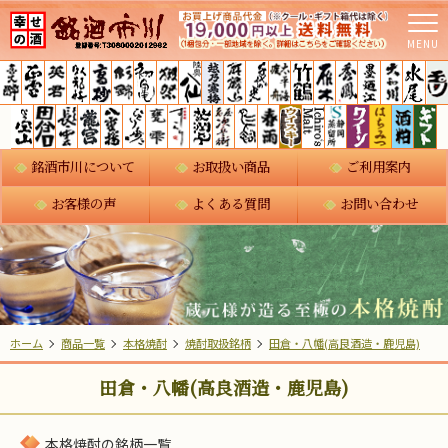
MENU
銘酒市川について
お取扱い商品
ご利用案内
お客様の声
よくある質問
お問い合わせ
ホーム
商品一覧
本格焼酎
焼酎取扱銘柄
田倉・八幡(高良酒造・鹿児島)
田倉・八幡(高良酒造・鹿児島)
本格焼酎の銘柄一覧