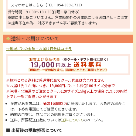
スマホからはこちら（
TEL：054-389-1733
）
受付時間 9：30～18：30(日曜・祭日休み)
※誠に申し訳ございません。営業時間外のお電話によるお問合せ・ご注文
は担当不在の為、 対応できません事ご容赦下さいませ。
送料・お届けについて
→地域ごとの金額・お届け日数はコチラ
※無料となる送料は普通便代金でクール代金は含まれません
※お届け先１か所につき、19,000円ごと・１梱包100サイズ分まで
※沖縄・北海道のご注文とクール120サイズ15kg以上の場合は19,000円以
上でも一部ご負担いただきます
在庫がある商品は、
通常1週間以内
に発送いたします。お急ぎの場合に
は、予めお電話にてご確認くださいませ。
納期の目安は、商品ごとの記載をご覧くださいませ。
送料、所要配送日数については
送料について
のページへ。
■ 出荷後の受取拒否について