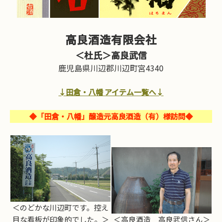
高良酒造有限会社
＜杜氏＞高良武信
鹿児島県川辺郡川辺町宮4340
↓田倉・八幡 アイテム一覧へ↓
◆「田倉・八幡」醸造元高良酒造（有）様訪問◆
＜のどかな川辺町です。控え
目な看板が印象的でした。＞
＜高良酒造 高良武信さん＞