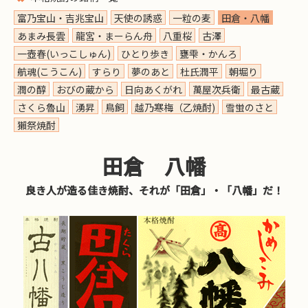
富乃宝山・吉兆宝山
天使の誘惑
一粒の麦
田倉・八幡
あまみ長雲
龍宮・まーらん舟
八重桜
古澤
一壺春(いっこしゅん)
ひとり歩き
甕雫・かんろ
航魂(こうこん)
すらり
夢のあと
杜氏潤平
朝堀り
潤の醇
おびの蔵から
日向あくがれ
萬屋次兵衛
最古蔵
さくら魯山
湧昇
鳥飼
越乃寒梅（乙焼酎)
雪蛍のさと
獺祭焼酎
田倉 八幡
良き人が造る佳き焼酎、それが「田倉」・「八幡」だ！