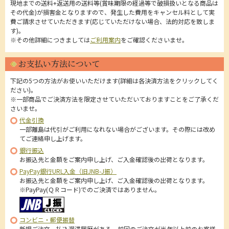
現地までの送料+返送用の送料等(賞味期限の経過等で破損扱いとなる商品は
その代金)が損害金となりますので、発生した費用をキャンセル料として実
費ご請求させていただきます(応じていただけない場合、法的対応を致しま
す)。
※その他詳細につきましては
ご利用案内
をご確認くださいませ。
お支払い方法について
下記の5つの方法がお使いいただけます(詳細は各決済方法をクリックしてく
ださい)。
※一部商品でご決済方法を限定させていただいておりますことをご了承くだ
さいませ。
代金引換
一部離島は代引がご利用になれない場合がございます。その際には改め
てご連絡申し上げます。
銀行振込
お振込先と金額をご案内申し上げ、ご入金確認後の出荷となります。
PayPay銀行URL入金（旧JNB-J振）
お振込先と金額をご案内申し上げ、ご入金確認後の出荷となります。
※PayPay(ＱＲコード)でのご決済ではありません。
コンビニ・郵便振替
新規ご注文、払込遅滞履歴がある、前回のご注文が半年以上前のお客様