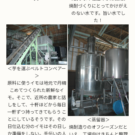
焼酎づくりにとってかけがえ
のない水です。旨い水でし
た！
＜芋を運ぶベルトコンベアー
＞
原料に使うイモは地元で丹精
こめてつくられた新鮮なイ
モ。そこで、近所の農家と話
しをして、十軒ほどから毎日
一軒ずつ持ってきてもらう こ
とにしているそうです。その
＜蒸留器＞
日仕込む分のイモはその日し
焼酎造りのオフシーズンだと
か準備をしない。手伝いの人
いえ、工場内はきちんと整理