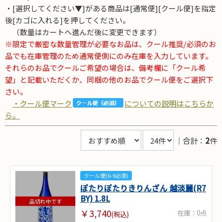
・[選択してください▼]がある商品は[通常便][クール便]を指定
後[カゴに入れる]を押してください。
（数量はカートへ進んだ後に変更できます）
※限定で厳密な数量管理が必要なお品は、クール推奨/必須のお
品でも在庫管理のため通常便側にのみ在庫を入力しています。
それらのお品でクールご希望の場合は、備考欄に「クール希
望」と記載いただくか、同梱の他のお品でクール便をご選択下
さい。
・クール便マーク
についての説明はこちらか
ら。
｜合計：
2
件
クール便(6-9必須)
ぽたりぽたりきりんざん 越淡麗(R7
BY) 1.8L
品切れ中です
￥3,740
在庫：0点
(税込)