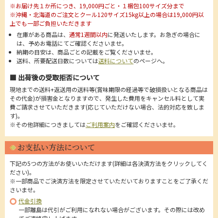
※お届け先１か所につき、19,000円ごと・１梱包100サイズ分まで
※沖縄・北海道のご注文とクール120サイズ15kg以上の場合は19,000円以
上でも一部ご負担いただきます
在庫がある商品は、
通常1週間以内
に発送いたします。お急ぎの場合に
は、予めお電話にてご確認くださいませ。
納期の目安は、商品ごとの記載をご覧くださいませ。
送料、所要配送日数については
送料について
のページへ。
■ 出荷後の受取拒否について
現地までの送料+返送用の送料等(賞味期限の経過等で破損扱いとなる商品は
その代金)が損害金となりますので、発生した費用をキャンセル料として実
費ご請求させていただきます(応じていただけない場合、法的対応を致しま
す)。
※その他詳細につきましては
ご利用案内
をご確認くださいませ。
お支払い方法について
下記の5つの方法がお使いいただけます(詳細は各決済方法をクリックしてく
ださい)。
※一部商品でご決済方法を限定させていただいておりますことをご了承くだ
さいませ。
代金引換
一部離島は代引がご利用になれない場合がございます。その際には改め