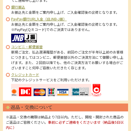
てご連絡申し上げます。
銀行振込
お振込先と金額をご案内申し上げ、ご入金確認後の出荷となります。
PayPay銀行URL入金（旧JNB-J振）
お振込先と金額をご案内申し上げ、ご入金確認後の出荷となります。
※PayPay(ＱＲコード)でのご決済ではありません。
コンビニ・郵便振替
新規ご注文、払込遅滞履歴がある、前回のご注文が半年以上前のお客様
につきましてはコンビニ、郵便振替以外のご決済方法にて御願い申し上
げます。また、２回目以降でも、他のご決済方法でお願いする場合がご
ざいますこと何卒ご容赦いただきたく存じます。
クレジットカード
下記のクレジットサービスをご利用いただけます。
返品・交換について
※返品・交換の期限は納品より7日以内。ただし、開栓・開封された商品の
ご返品はご容赦ください。
事前に必ずご連絡をくださいませ（納品後5日以
内に）