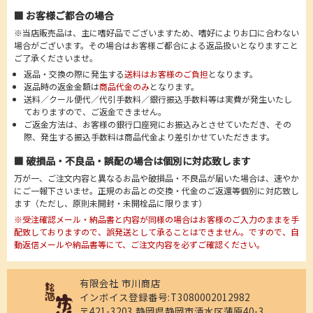
■ お客様ご都合の場合
※当店販売品は、主に嗜好品でございますため、嗜好によりお口に合わない
場合がございます。その場合はお客様ご都合による返品扱いとなりますこと
ご了承くださいませ。
返品・交換の際に発生する
送料はお客様のご負担
となります。
返品時の返金金額は
商品代金のみ
となります。
送料／クール便代／代引手数料／銀行振込手数料等は実費が発生いたし
ておりますので、ご返金できません。
ご返金方法は、お客様の銀行口座宛にお振込みとさせていただき、その
際、発生する振込手数料は商品代金より差引かせていただきます。
■ 破損品・不良品・誤配の場合は個別に対応致します
万が一、ご注文内容と異なるお品や破損品・不良品が届いた場合は、速やか
にご一報下さいませ。正規のお品との交換・代金のご返還等個別に対応致し
ます（ただし、原則未開封・未開栓品に限ります）
※受注確認メール・納品書と内容が同様の場合はお客様のご入力のままを手
配致しておりますので、誤発送として承ることはできません。ですので、自
動返信メールや納品書等にて、ご注文内容を必ずご確認ください。
有限会社 市川商店
インボイス登録番号:T3080002012982
〒421-3203 静岡県静岡市清水区蒲原40-3