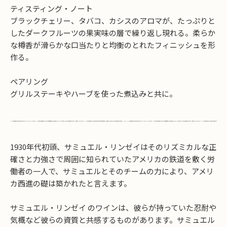
ティスティング・ノート
ブラックチェリー、タバコ、カシスのアロマが、たっぷりと
したダークフルーツの果実味の層で繰り返し現れる。柔らか
な樽香が滑らかな口当たりと均衡のとれたフィニッシュを形
作る。
ペアリング
グリルステーキやハーブを使った煮込みと共に。
1930年代初頭、サミュエル・リンゼイはそのリズミカルな正
確さと力強さで周囲に知られていたアメリカの鉄道を敷く労
働者の一人で、サミュエルとそのチームの力により、アメリ
カ西進の礎は築かれたと言えます。
お買い物を続ける
カートへ進む
サミュエル・リンゼイ のワインは、彼らが持っていた忍耐や
気概など彼らの資質と共感するものがあります。サミュエル