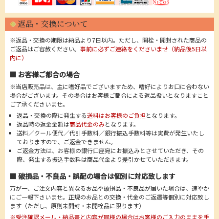
返品・交換について
※返品・交換の期限は納品より7日以内。ただし、開栓・開封された商品の
ご返品はご容赦ください。
事前に必ずご連絡をくださいませ（納品後5日以
内に）
■ お客様ご都合の場合
※当店販売品は、主に嗜好品でございますため、嗜好によりお口に合わない
場合がございます。その場合はお客様ご都合による返品扱いとなりますこと
ご了承くださいませ。
返品・交換の際に発生する
送料はお客様のご負担
となります。
返品時の返金金額は
商品代金のみ
となります。
送料／クール便代／代引手数料／銀行振込手数料等は実費が発生いたし
ておりますので、ご返金できません。
ご返金方法は、お客様の銀行口座宛にお振込みとさせていただき、その
際、発生する振込手数料は商品代金より差引かせていただきます。
■ 破損品・不良品・誤配の場合は個別に対応致します
万が一、ご注文内容と異なるお品や破損品・不良品が届いた場合は、速やか
にご一報下さいませ。正規のお品との交換・代金のご返還等個別に対応致し
ます（ただし、原則未開封・未開栓品に限ります）
※受注確認メール・納品書と内容が同様の場合はお客様のご入力のままを手