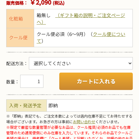
￥2,090
販売価格：
(税込)
箱無し
（ギフト箱の説明・ご注文ページ
化粧箱
へ）
クール便必須（6～9月）（
クール便につい
クール便
て
）
配送方法
：
カートに入れる
数量：
入荷・発送予定
即納
※「即納」表記でも、ご注文本数によっては店内在庫不足にてお待たせする
場合がございます。お急ぎの方は事前に
お問い合わせ
くださいませ。
※限定で厳密な数量管理が必要なお品は、クール推奨/必須のお品でも在庫
管理のため通常便側にのみ在庫を入力しています。それらのお品でクールご
希望の場合は、備考欄に「クール希望」と記載いただくか、同梱の他のお品