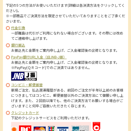
下記の5つの方法がお使いいただけます(詳細は各決済方法をクリックしてく
ださい)。
※一部商品でご決済方法を限定させていただいておりますことをご了承くだ
さいませ。
代金引換
一部離島は代引がご利用になれない場合がございます。その際には改め
てご連絡申し上げます。
銀行振込
お振込先と金額をご案内申し上げ、ご入金確認後の出荷となります。
PayPay銀行URL入金（旧JNB-J振）
お振込先と金額をご案内申し上げ、ご入金確認後の出荷となります。
※PayPay(ＱＲコード)でのご決済ではありません。
コンビニ・郵便振替
新規ご注文、払込遅滞履歴がある、前回のご注文が半年以上前のお客様
につきましてはコンビニ、郵便振替以外のご決済方法にて御願い申し上
げます。また、２回目以降でも、他のご決済方法でお願いする場合がご
ざいますこと何卒ご容赦いただきたく存じます。
クレジットカード
下記のクレジットサービスをご利用いただけます。