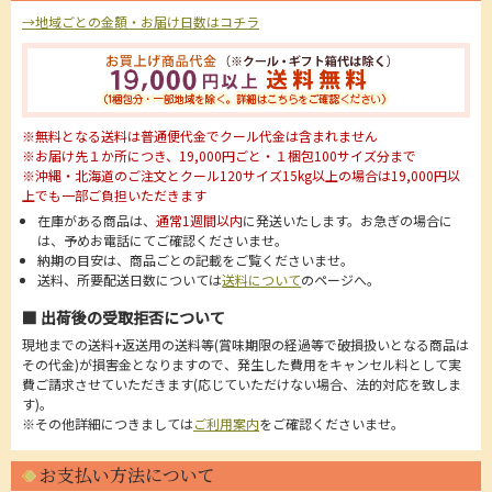
→地域ごとの金額・お届け日数はコチラ
※無料となる送料は普通便代金でクール代金は含まれません
※お届け先１か所につき、19,000円ごと・１梱包100サイズ分まで
※沖縄・北海道のご注文とクール120サイズ15kg以上の場合は19,000円以
上でも一部ご負担いただきます
在庫がある商品は、
通常1週間以内
に発送いたします。お急ぎの場合に
は、予めお電話にてご確認くださいませ。
納期の目安は、商品ごとの記載をご覧くださいませ。
送料、所要配送日数については
送料について
のページへ。
■ 出荷後の受取拒否について
現地までの送料+返送用の送料等(賞味期限の経過等で破損扱いとなる商品は
その代金)が損害金となりますので、発生した費用をキャンセル料として実
費ご請求させていただきます(応じていただけない場合、法的対応を致しま
す)。
※その他詳細につきましては
ご利用案内
をご確認くださいませ。
お支払い方法について