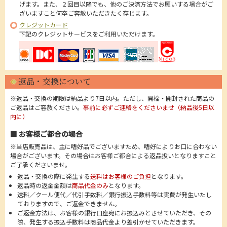
げます。また、２回目以降でも、他のご決済方法でお願いする場合がご
ざいますこと何卒ご容赦いただきたく存じます。
クレジットカード
下記のクレジットサービスをご利用いただけます。
返品・交換について
※返品・交換の期限は納品より7日以内。ただし、開栓・開封された商品の
ご返品はご容赦ください。
事前に必ずご連絡をくださいませ（納品後5日以
内に）
■ お客様ご都合の場合
※当店販売品は、主に嗜好品でございますため、嗜好によりお口に合わない
場合がございます。その場合はお客様ご都合による返品扱いとなりますこと
ご了承くださいませ。
返品・交換の際に発生する
送料はお客様のご負担
となります。
返品時の返金金額は
商品代金のみ
となります。
送料／クール便代／代引手数料／銀行振込手数料等は実費が発生いたし
ておりますので、ご返金できません。
ご返金方法は、お客様の銀行口座宛にお振込みとさせていただき、その
際、発生する振込手数料は商品代金より差引かせていただきます。