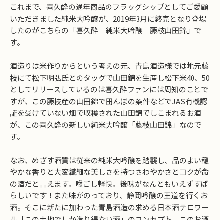
これまで、喜久酔の通年商品のフラッグシップとしてご愛顧
いただきました純米大吟醸が、2019年3月に終売となり登場
したのがこちらの「喜久酔 純米大吟醸 藤枝山田錦」で
す。
酒造りは米作りからという考えの元、青島酒造様では地元藤
枝にて松下明弘氏とのタッグで山田錦を生産し松下米40、50
としてリリースしているのは喜久酔ファンには周知のことで
すが、この藤枝産の山田錦で田んぼの条件などでJAS有機認
証を受けていない畑で収穫された山田錦でしこまれるお酒
が、この喜久酔の新しい純米大吟醸「藤枝山田錦」なので
す。
なお、めざす酒質は従来の純米大吟醸を踏襲し、品のよい穏
やかな香りと大変繊細な美しさを持つさわやかさとコクが命
の酒だと言えます。喉ごし軽快。後味がなんともいえずすば
らしいです！また味がのっており、静岡吟醸の王道を行くお
酒。そこに新たに加わった青島酒造の求める日本酒テロワー
ル「この土地でしか造り得ない酒」のコンセプト。このお酒