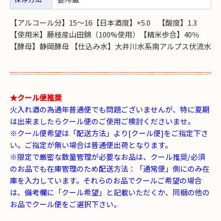
【アルコール分】15～16【日本酒度】+5.0 【酸度】1.3
【使用米】藤枝産山田錦（100%使用）【精米歩合】40％
【酵母】静岡酵母 【仕込み水】大井川水系南アルプス伏流水
★クール便推奨
火入れ酒の為通年普通便でも問題ございませんが、特に夏期
は出来ましたらクール便のご使用ご検討くださいませ。
※クール便希望は「配送方法」より[クール便]をご指定下さ
い。ご指定が無い場合は普通便出荷となります。
※限定で厳密な数量管理が必要なお品は、クール推奨/必須
のお品でも在庫管理のため配送方法：「通常便」側にのみ在
庫を入力しています。それらのお品でクールご希望の場合
は、備考欄に「クール希望」と記載いただくか、同梱の他の
お品でクール便をご選択下さい。