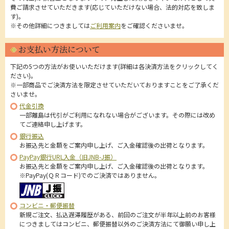
費ご請求させていただきます(応じていただけない場合、法的対応を致しま
す)。
※その他詳細につきましては
ご利用案内
をご確認くださいませ。
お支払い方法について
下記の5つの方法がお使いいただけます(詳細は各決済方法をクリックしてく
ださい)。
※一部商品でご決済方法を限定させていただいておりますことをご了承くだ
さいませ。
代金引換
一部離島は代引がご利用になれない場合がございます。その際には改め
てご連絡申し上げます。
銀行振込
お振込先と金額をご案内申し上げ、ご入金確認後の出荷となります。
PayPay銀行URL入金（旧JNB-J振）
お振込先と金額をご案内申し上げ、ご入金確認後の出荷となります。
※PayPay(ＱＲコード)でのご決済ではありません。
コンビニ・郵便振替
新規ご注文、払込遅滞履歴がある、前回のご注文が半年以上前のお客様
につきましてはコンビニ、郵便振替以外のご決済方法にて御願い申し上