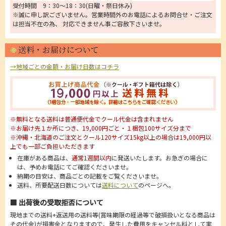
受付時間 9：30～18：30(日曜・祭日休み)
※誠に申し訳ございません。営業時間外のお電話によるお問合せ・ご注文
は担当不在の為、 対応できません事ご容赦下さいませ。
送料・お届けについて
→地域ごとの金額・お届け日数はコチラ
※無料となる送料は普通便代金でクール代金は含まれません
※お届け先１か所につき、19,000円ごと・１梱包100サイズ分まで
※沖縄・北海道のご注文とクール120サイズ15kg以上の場合は19,000円以
上でも一部ご負担いただきます
在庫がある商品は、
通常1週間以内
に発送いたします。お急ぎの場合に
は、予めお電話にてご確認くださいませ。
納期の目安は、商品ごとの記載をご覧くださいませ。
送料、所要配送日数については
送料について
のページへ。
■ 出荷後の受取拒否について
現地までの送料+返送用の送料等(賞味期限の経過等で破損扱いとなる商品は
その代金)が損害金となりますので、発生した費用をキャンセル料として実