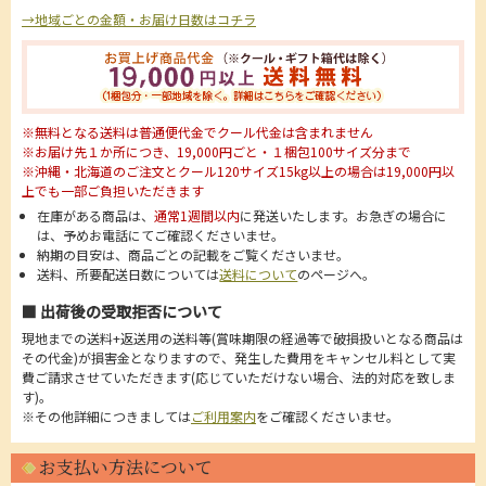
→地域ごとの金額・お届け日数はコチラ
※無料となる送料は普通便代金でクール代金は含まれません
※お届け先１か所につき、19,000円ごと・１梱包100サイズ分まで
※沖縄・北海道のご注文とクール120サイズ15kg以上の場合は19,000円以
上でも一部ご負担いただきます
在庫がある商品は、
通常1週間以内
に発送いたします。お急ぎの場合に
は、予めお電話にてご確認くださいませ。
納期の目安は、商品ごとの記載をご覧くださいませ。
送料、所要配送日数については
送料について
のページへ。
■ 出荷後の受取拒否について
現地までの送料+返送用の送料等(賞味期限の経過等で破損扱いとなる商品は
その代金)が損害金となりますので、発生した費用をキャンセル料として実
費ご請求させていただきます(応じていただけない場合、法的対応を致しま
す)。
※その他詳細につきましては
ご利用案内
をご確認くださいませ。
お支払い方法について