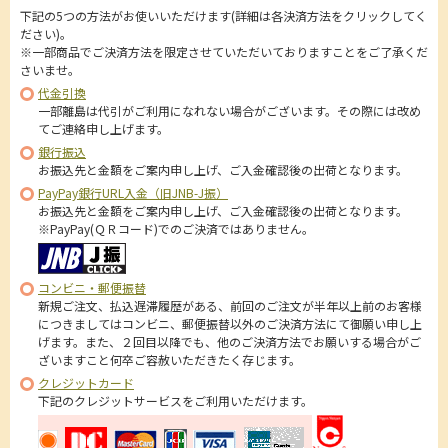
下記の5つの方法がお使いいただけます(詳細は各決済方法をクリックしてく
ださい)。
※一部商品でご決済方法を限定させていただいておりますことをご了承くだ
さいませ。
代金引換
一部離島は代引がご利用になれない場合がございます。その際には改め
てご連絡申し上げます。
銀行振込
お振込先と金額をご案内申し上げ、ご入金確認後の出荷となります。
PayPay銀行URL入金（旧JNB-J振）
お振込先と金額をご案内申し上げ、ご入金確認後の出荷となります。
※PayPay(ＱＲコード)でのご決済ではありません。
コンビニ・郵便振替
新規ご注文、払込遅滞履歴がある、前回のご注文が半年以上前のお客様
につきましてはコンビニ、郵便振替以外のご決済方法にて御願い申し上
げます。また、２回目以降でも、他のご決済方法でお願いする場合がご
ざいますこと何卒ご容赦いただきたく存じます。
クレジットカード
下記のクレジットサービスをご利用いただけます。