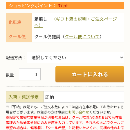
ショッピングポイント：
37
pt
箱無し
（ギフト箱の説明・ご注文ページ
化粧箱
へ）
クール便
クール便推奨（
クール便について
）
配送方法
：
カートに入れる
数量：
入荷・発送予定
即納
※「即納」表記でも、ご注文本数によっては店内在庫不足にてお待たせする
場合がございます。お急ぎの方は事前に
お問い合わせ
くださいませ。
※限定で厳密な数量管理が必要なお品は、クール推奨/必須のお品でも在庫
管理のため通常便側にのみ在庫を入力しています。それらのお品でクールご
希望の場合は、備考欄に「クール希望」と記載いただくか、同梱の他のお品