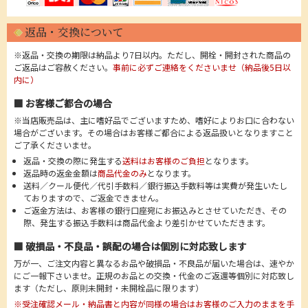
返品・交換について
※返品・交換の期限は納品より7日以内。ただし、開栓・開封された商品の
ご返品はご容赦ください。
事前に必ずご連絡をくださいませ（納品後5日以
内に）
■ お客様ご都合の場合
※当店販売品は、主に嗜好品でございますため、嗜好によりお口に合わない
場合がございます。その場合はお客様ご都合による返品扱いとなりますこと
ご了承くださいませ。
返品・交換の際に発生する
送料はお客様のご負担
となります。
返品時の返金金額は
商品代金のみ
となります。
送料／クール便代／代引手数料／銀行振込手数料等は実費が発生いたし
ておりますので、ご返金できません。
ご返金方法は、お客様の銀行口座宛にお振込みとさせていただき、その
際、発生する振込手数料は商品代金より差引かせていただきます。
■ 破損品・不良品・誤配の場合は個別に対応致します
万が一、ご注文内容と異なるお品や破損品・不良品が届いた場合は、速やか
にご一報下さいませ。正規のお品との交換・代金のご返還等個別に対応致し
ます（ただし、原則未開封・未開栓品に限ります）
※受注確認メール・納品書と内容が同様の場合はお客様のご入力のままを手