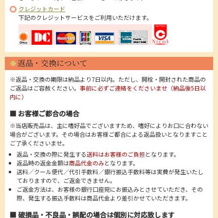
クレジットカード
下記のクレジットサービスをご利用いただけます。
返品・交換について
※返品・交換の期限は納品より7日以内。ただし、開栓・開封された商品の
ご返品はご容赦ください。
事前に必ずご連絡をくださいませ（納品後5日以
内に）
■ お客様ご都合の場合
※当店販売品は、主に嗜好品でございますため、嗜好によりお口に合わない
場合がございます。その場合はお客様ご都合による返品扱いとなりますこと
ご了承くださいませ。
返品・交換の際に発生する
送料はお客様のご負担
となります。
返品時の返金金額は
商品代金のみ
となります。
送料／クール便代／代引手数料／銀行振込手数料等は実費が発生いたし
ておりますので、ご返金できません。
ご返金方法は、お客様の銀行口座宛にお振込みとさせていただき、その
際、発生する振込手数料は商品代金より差引かせていただきます。
■ 破損品・不良品・誤配の場合は個別に対応致します