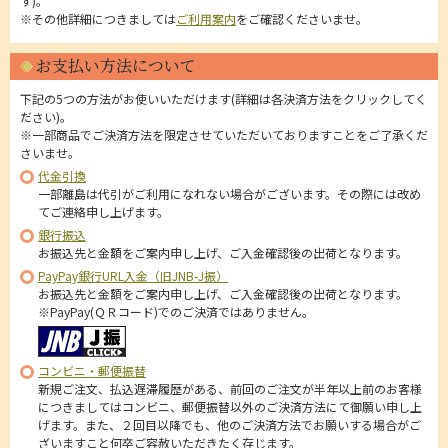
す)。
※その他詳細につきましては
ご利用案内
をご確認くださいませ。
お支払い方法について
下記の5つの方法がお使いいただけます(詳細は各決済方法をクリックしてく
ださい)。
※一部商品でご決済方法を限定させていただいておりますことをご了承くだ
さいませ。
代金引換
一部離島は代引がご利用になれない場合がございます。その際には改め
てご連絡申し上げます。
銀行振込
お振込先と金額をご案内申し上げ、ご入金確認後の出荷となります。
PayPay銀行URL入金（旧JNB-J振）
お振込先と金額をご案内申し上げ、ご入金確認後の出荷となります。
※PayPay(ＱＲコード)でのご決済ではありません。
コンビニ・郵便振替
新規ご注文、払込遅滞履歴がある、前回のご注文が半年以上前のお客様
につきましてはコンビニ、郵便振替以外のご決済方法にて御願い申し上
げます。また、２回目以降でも、他のご決済方法でお願いする場合がご
ざいますこと何卒ご容赦いただきたく存じます。