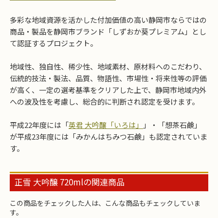
多彩な地域資源を活かした付加価値の高い静岡市ならではの
商品・製品を静岡市ブランド「しずおか葵プレミアム」とし
て認証するプロジェクト。
地域性、独自性、稀少性、地域素材、原材料へのこだわり、
伝統的技法・製法、品質、物語性、市場性・将来性等の評価
が高く、一定の選考基準をクリアした上で、静岡市地域内外
への波及性を考慮し、総合的に判断され認定を受けます。
お買い物を続ける
カートへ進む
平成22年度には「
英君 大吟醸「いろは」
」・「想茶石鹸」
が平成23年度には「みかんはちみつ石鹸」も認定されていま
す。
正雪 大吟醸 720mlの関連商品
この商品をチェックした人は、こんな商品もチェックしていま
す。