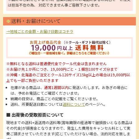
は担当不在の為、 対応できません事ご容赦下さいませ。
送料・お届けについて
→地域ごとの金額・お届け日数はコチラ
※無料となる送料は普通便代金でクール代金は含まれません
※お届け先１か所につき、19,000円ごと・１梱包100サイズ分まで
※沖縄・北海道のご注文とクール120サイズ15kg以上の場合は19,000円以
上でも一部ご負担いただきます
在庫がある商品は、
通常1週間以内
に発送いたします。お急ぎの場合に
は、予めお電話にてご確認くださいませ。
納期の目安は、商品ごとの記載をご覧くださいませ。
送料、所要配送日数については
送料について
のページへ。
■ 出荷後の受取拒否について
現地までの送料+返送用の送料等(賞味期限の経過等で破損扱いとなる商品は
その代金)が損害金となりますので、発生した費用をキャンセル料として実
費ご請求させていただきます(応じていただけない場合、法的対応を致しま