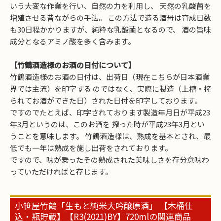
いう大変な作業を行い、自然の力を利用し、 天然の乳酸菌を
増殖させる昔ながらの手法。 この方法で造る酒母は育成日数
も30日程かかりますが、純粋な乳酸菌となるので、 酒の旨味
成分となるアミノ酸を多く含みます。
お買い物を続ける
カートへ進む
【竹鶴酒造様のお酒の日付について】
竹鶴酒造様のお酒の日付は、出荷日（現在こちらが日本酒業
界では主流）を印字する のではなく、実際に製造（上槽・搾
られてお酒ができた日）された日付を印字しております。
ですのでたとえば、印字されております製造年月日が平成23
年3月というのは、このお酒を 搾った時が平成23年3月とい
うことを意味します。 竹鶴酒造様は、熟成を基本とされ、最
低でも一年は熟成を施し出荷をされております。
ですので、味が乗ったその熟成された美味しさを存分意味わ
っていただければと存じます。
小笹屋竹鶴「生もと純米大吟醸原酒」 【木桶仕
込・瓶貯蔵】【R3(2021)BY】720mlの関連商品