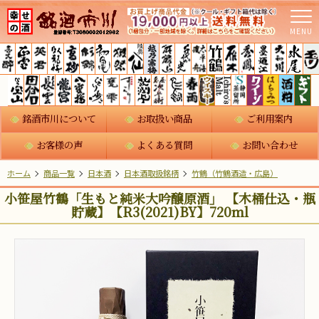
MENU
銘酒市川について
お取扱い商品
ご利用案内
お客様の声
よくある質問
お問い合わせ
ホーム
商品一覧
日本酒
日本酒取扱銘柄
竹鶴（竹鶴酒造・広島）
小笹屋竹鶴「生もと純米大吟醸原酒」 【木桶仕込・瓶
貯蔵】【R3(2021)BY】720ml