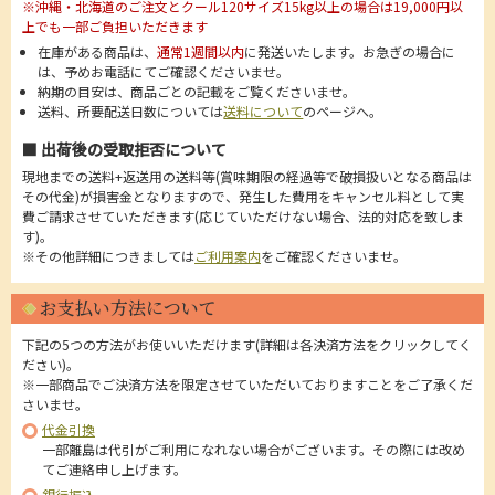
※沖縄・北海道のご注文とクール120サイズ15kg以上の場合は19,000円以
上でも一部ご負担いただきます
在庫がある商品は、
通常1週間以内
に発送いたします。お急ぎの場合に
は、予めお電話にてご確認くださいませ。
納期の目安は、商品ごとの記載をご覧くださいませ。
送料、所要配送日数については
送料について
のページへ。
■ 出荷後の受取拒否について
現地までの送料+返送用の送料等(賞味期限の経過等で破損扱いとなる商品は
その代金)が損害金となりますので、発生した費用をキャンセル料として実
費ご請求させていただきます(応じていただけない場合、法的対応を致しま
す)。
※その他詳細につきましては
ご利用案内
をご確認くださいませ。
お支払い方法について
下記の5つの方法がお使いいただけます(詳細は各決済方法をクリックしてく
ださい)。
※一部商品でご決済方法を限定させていただいておりますことをご了承くだ
さいませ。
代金引換
一部離島は代引がご利用になれない場合がございます。その際には改め
てご連絡申し上げます。
銀行振込