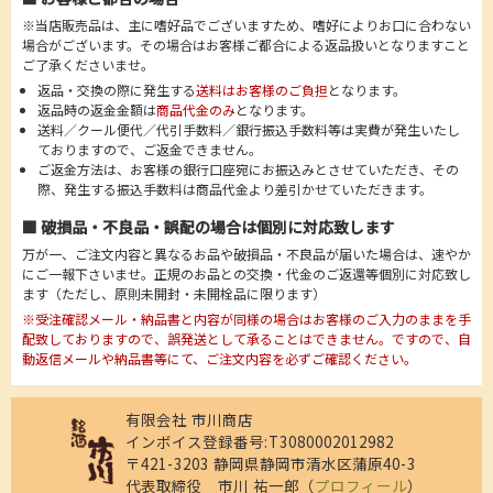
※当店販売品は、主に嗜好品でございますため、嗜好によりお口に合わない
場合がございます。その場合はお客様ご都合による返品扱いとなりますこと
ご了承くださいませ。
返品・交換の際に発生する
送料はお客様のご負担
となります。
返品時の返金金額は
商品代金のみ
となります。
送料／クール便代／代引手数料／銀行振込手数料等は実費が発生いたし
ておりますので、ご返金できません。
ご返金方法は、お客様の銀行口座宛にお振込みとさせていただき、その
際、発生する振込手数料は商品代金より差引かせていただきます。
■ 破損品・不良品・誤配の場合は個別に対応致します
万が一、ご注文内容と異なるお品や破損品・不良品が届いた場合は、速やか
にご一報下さいませ。正規のお品との交換・代金のご返還等個別に対応致し
ます（ただし、原則未開封・未開栓品に限ります）
※受注確認メール・納品書と内容が同様の場合はお客様のご入力のままを手
配致しておりますので、誤発送として承ることはできません。ですので、自
動返信メールや納品書等にて、ご注文内容を必ずご確認ください。
有限会社 市川商店
インボイス登録番号:T3080002012982
〒421-3203 静岡県静岡市清水区蒲原40-3
代表取締役 市川 祐一郎（
プロフィール
）