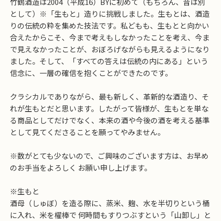
竹鶴酒造は2004（平成16）BYに初めて（もちろん、昔は別
として）※「生もと」造りに挑戦しました。生もとは、酒造
りの伝統の粋を集めた技法です。私どもも、生もとと向かい
合えたからこそ、今まで考えもしなかったことを考え、今ま
で見えなかったことが、おぼろげながらも見えるようになり
ました。そして、「すべての答えは伝統の内にある」という
信念に、一層の確信を抱くことができたのです。
クラシカルでありながら、最も新しく、革新的な酒造り、そ
れが生もとだと思います。したがって皆様が、生もとを単な
る商品としてだけでなく、本来の酒や今後の酒を考える基準
として見てくださることを願ってやみません。
※数がとても少ないので、ご興味のございます方は、お早め
のお手当をよろしく お願い申し上げます。
※生もと
酒母（しゅぼ）を造る際に、蒸米、麹、水を半切りという桶
に入れ、米を櫂棒で 何時間もすりつぶすという「山卸し」と