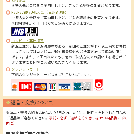
お振込先と金額をご案内申し上げ、ご入金確認後の出荷となります。
PayPay銀行URL入金（旧JNB-J振）
お振込先と金額をご案内申し上げ、ご入金確認後の出荷となります。
※PayPay(ＱＲコード)でのご決済ではありません。
コンビニ・郵便振替
新規ご注文、払込遅滞履歴がある、前回のご注文が半年以上前のお客様
につきましてはコンビニ、郵便振替以外のご決済方法にて御願い申し上
げます。また、２回目以降でも、他のご決済方法でお願いする場合がご
ざいますこと何卒ご容赦いただきたく存じます。
クレジットカード
下記のクレジットサービスをご利用いただけます。
返品・交換について
※返品・交換の期限は納品より7日以内。ただし、開栓・開封された商品の
ご返品はご容赦ください。
事前に必ずご連絡をくださいませ（納品後5日以
内に）
■ お客様ご都合の場合