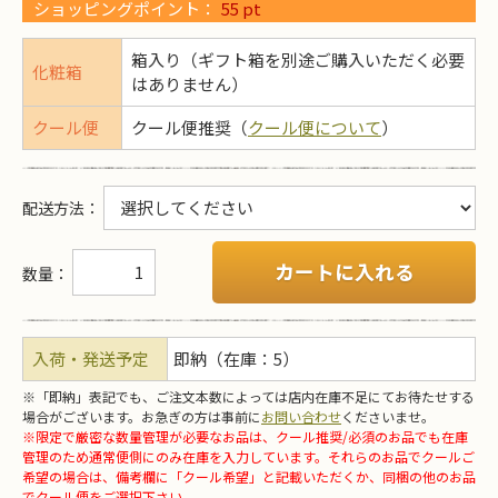
ショッピングポイント：
55
pt
箱入り（ギフト箱を別途ご購入いただく必要
化粧箱
はありません）
クール便
クール便推奨（
クール便について
）
配送方法
：
カートに入れる
数量：
入荷・発送予定
即納（在庫：5）
※「即納」表記でも、ご注文本数によっては店内在庫不足にてお待たせする
場合がございます。お急ぎの方は事前に
お問い合わせ
くださいませ。
※限定で厳密な数量管理が必要なお品は、クール推奨/必須のお品でも在庫
管理のため通常便側にのみ在庫を入力しています。それらのお品でクールご
希望の場合は、備考欄に「クール希望」と記載いただくか、同梱の他のお品
でクール便をご選択下さい。