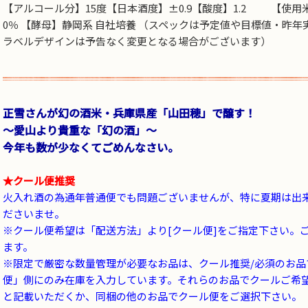
【アルコール分】15度【日本酒度】±0.9【酸度】1.2 【使
0％ 【酵母】静岡系 自社培養 （スペックは予定値や目標値・昨
ラベルデザインは予告なく変更となる場合がございます）
正雪さんが幻の酒米・兵庫県産「山田穂」で醸す！
～愛山より貴重な「幻の酒」～
今年も数が少なくてごめんなさい。
★クール便推奨
火入れ酒の為通年普通便でも問題ございませんが、特に夏期は出
ださいませ。
※クール便希望は「配送方法」より[クール便]をご指定下さい。
ます。
※限定で厳密な数量管理が必要なお品は、クール推奨/必須のお
便」側にのみ在庫を入力しています。それらのお品でクールご希
と記載いただくか、同梱の他のお品でクール便をご選択下さい。