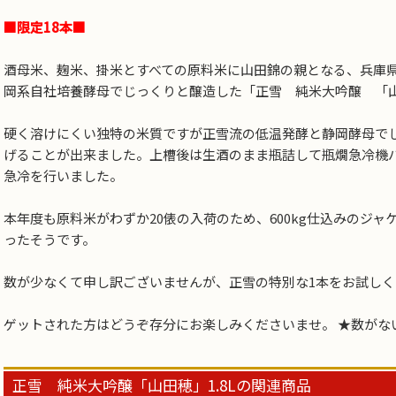
■限定18本■
酒母米、麹米、掛米とすべての原料米に山田錦の親となる、兵庫
岡系自社培養酵母でじっくりと醸造した「正雪 純米大吟醸 「
硬く溶けにくい独特の米質ですが正雪流の低温発酵と静岡酵母で
げることが出来ました。上槽後は生酒のまま瓶詰して瓶燗急冷機
急冷を行いました。
本年度も原料米がわずか20俵の入荷のため、600kg仕込みのジ
ったそうです。
数が少なくて申し訳ございませんが、正雪の特別な1本をお試し
ゲットされた方はどうぞ存分にお楽しみくださいませ。 ★数がな
正雪 純米大吟醸「山田穂」1.8Lの関連商品