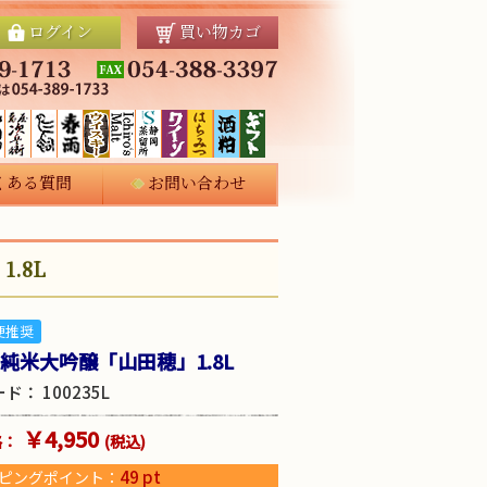
ログイン
買い物カゴ
くある質問
お問い合わせ
.8L
便推奨
純米大吟醸「山田穂」1.8L
ード：
100235L
￥4,950
格：
(税込)
49
pt
ピングポイント：