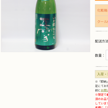
化粧箱
クール
配送方
数量：
入荷・
※「即納
足にてお
前に
お問
※限定で
須のお品
していま
考欄に「