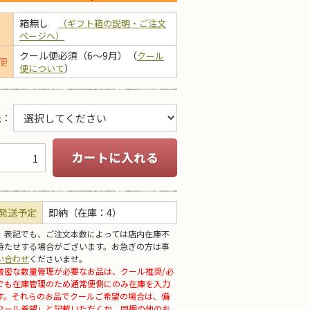
箱無し
（ギフト箱の説明・ご注文
ページへ）
クール便必須（6～9月）（
クール
便
）
便について
法
：
カートに入れる
発送予定
即納（在庫：4）
」表記でも、ご注文本数によっては店内在庫不
待たせする場合がございます。お急ぎの方は事
い合わせ
くださいませ。
厳密な数量管理が必要なお品は、クール推奨/必
でも在庫管理のため通常便側にのみ在庫を入力
す。それらのお品でクールご希望の場合は、備
クール希望」と記載いただくか、同梱の他のお