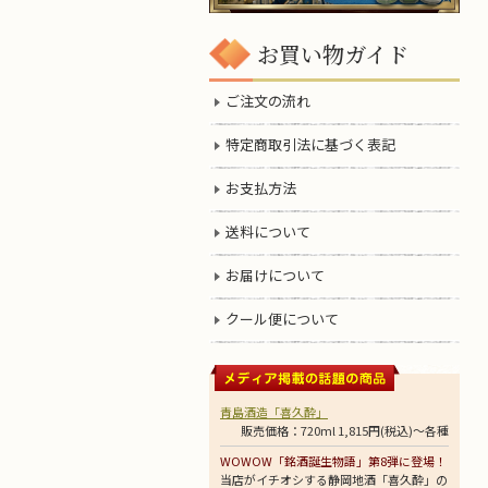
お買い物ガイド
ご注文の流れ
特定商取引法に基づく表記
お支払方法
送料について
お届けについて
クール便について
青島酒造「喜久酔」
販売価格：720ml 1,815円(税込)～各種
WOWOW「銘酒誕生物語」第8弾に登場！
当店がイチオシする静岡地酒「喜久酔」の