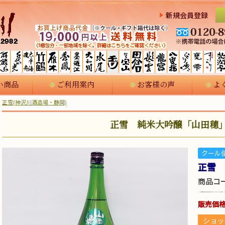
新規会員登録
い商品
ご利用案内
お客様の声
よ
正雪(神沢川酒造場・静岡)
正雪 純米大吟醸「山田穂」1
クール
正雪 
商品コ
販売価
ショッ