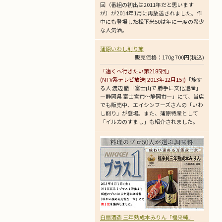
回（番組の初出は2011年だと思います
が）が2014年1月に再放送されました。作
中にも登場した松下米50は年に一度の希少
な人気酒。
蒲原いわし削り節
販売価格：170g 700円(税込)
「遠くへ行きたい第2185回」
(NTV系テレビ放送[2013年12月15])
「旅す
る人 渡辺 徹「富士山で 勝手に文化遺産」
―静岡県 富士宮市～静岡市―」にて、当店
でも販売中、エイシンフーズさんの「いわ
し削り」が登場。また、蒲原特産として
「イルカのすまし」も紹介されました。
白扇酒造 三年熟成本みりん「福来純」