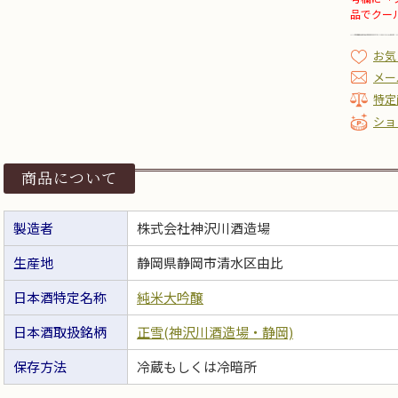
品でクー
お気
メー
特定
ショ
商品について
製造者
株式会社神沢川酒造場
生産地
静岡県静岡市清水区由比
日本酒特定名称
純米大吟醸
日本酒取扱銘柄
正雪(神沢川酒造場・静岡)
保存方法
冷蔵もしくは冷暗所