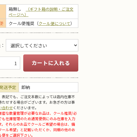
箱無し
（ギフト箱の説明・ご注文
ページへ）
便
クール便推奨（
）
クール便について
法
：
カートに入れる
発送予定
即納
」表記でも、ご注文本数によっては店内在庫不
待たせする場合がございます。お急ぎの方は事
い合わせ
くださいませ。
厳密な数量管理が必要なお品は、クール推奨/必
でも在庫管理のため通常便側にのみ在庫を入力
す。それらのお品でクールご希望の場合は、備
クール希望」と記載いただくか、同梱の他のお
ル便をご選択下さい。