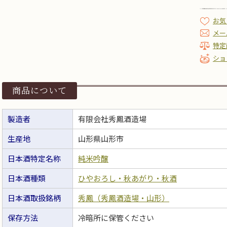
お気
メー
特定
ショ
商品について
製造者
有限会社秀鳳酒造場
生産地
山形県山形市
日本酒特定名称
純米吟醸
日本酒種類
ひやおろし・秋あがり・秋酒
日本酒取扱銘柄
秀鳳（秀鳳酒造場・山形）
保存方法
冷暗所に保管ください