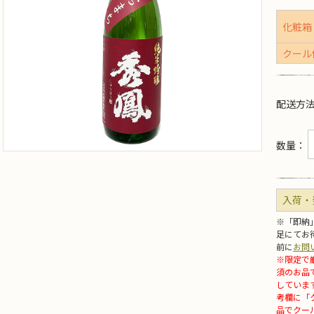
化粧箱
クール
配送方
数量：
入荷・
※「即納
足にてお
前に
お問
※限定で
須のお品
していま
考欄に「
品でクー