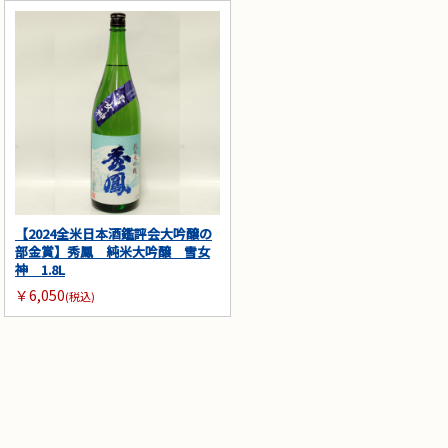
【2024全米日本酒鑑評会大吟醸の
部金賞】秀鳳 純米大吟醸 雪女
神 1.8L
￥6,050
(税込)