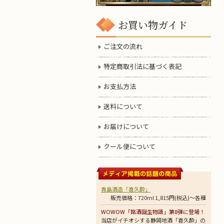
お買い物ガイド
ご注文の流れ
特定商取引法に基づく表記
お支払方法
送料について
お届けについて
クール便について
青島酒造「喜久酔」
販売価格：720ml 1,815円(税込)～各種
WOWOW「銘酒誕生物語」第8弾に登場！
当店がイチオシする静岡地酒「喜久酔」の