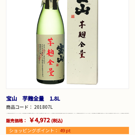
宝山 芋麹全量 1.8L
商品コード：
201807L
￥4,972
販売価格：
(税込)
ショッピングポイント：
49
pt