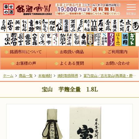
MENU
銘酒市川について
お取扱い商品
ご利用案内
お客様の声
よくある質問
お問い合わせ
ホーム
商品一覧
本格焼酎
焼酎取扱銘柄
富乃宝山／吉兆宝山(西酒造・鹿児島)
宝山 芋麹全量 1.8L