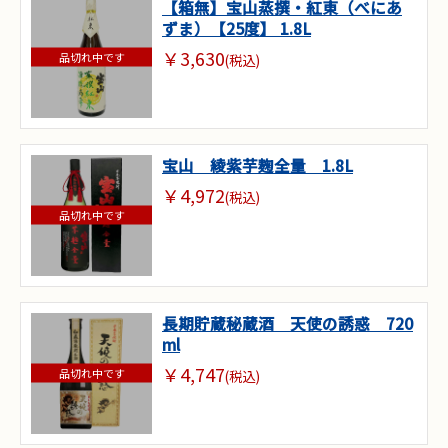
【箱無】宝山蒸撰・紅東（べにあ
ずま）【25度】 1.8L
￥3,630
品切れ中です
(税込)
宝山 綾紫芋麹全量 1.8L
￥4,972
(税込)
品切れ中です
長期貯蔵秘蔵酒 天使の誘惑 720
ml
￥4,747
品切れ中です
(税込)