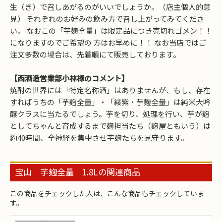
生（き）で召しあがるのがいいでしょうか。（店主個人的意
見） それぞれのお好みの飲み方で召し上がってみてくださ
い。 なおこの「芋麹全量」は限定品につき売切れゴメン！！
になりますのでご希望の 方はお早めに！！ なお当店ではご
注文多数の場合は、先着順にて販売しております。
【西酒造営業部小林様のコメント】
焼酎の世界には「特定名称酒」はありませんが、もし、存在
すればうちの「芋麹全量」・「綾紫・芋麹全量」は純米大吟
醸クラスに当たるでしょう。芋を切り、処理を行い、芋が麹
としてちゃんと育成するまで麹担当たち（麹屋ともいう）は
約40時間、全神経を集中させ芋麹たちを見守ります。
宝山 芋麹全量 1.8Lの関連商品
この商品をチェックした人は、こんな商品もチェックしていま
す。
お買い物を続ける
カートへ進む