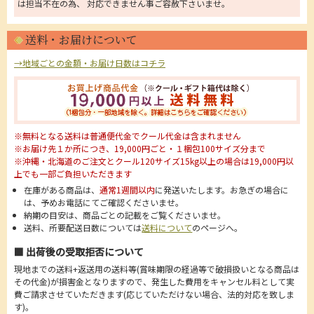
は担当不在の為、 対応できません事ご容赦下さいませ。
送料・お届けについて
→地域ごとの金額・お届け日数はコチラ
※無料となる送料は普通便代金でクール代金は含まれません
※お届け先１か所につき、19,000円ごと・１梱包100サイズ分まで
※沖縄・北海道のご注文とクール120サイズ15kg以上の場合は19,000円以
上でも一部ご負担いただきます
在庫がある商品は、
通常1週間以内
に発送いたします。お急ぎの場合に
は、予めお電話にてご確認くださいませ。
納期の目安は、商品ごとの記載をご覧くださいませ。
送料、所要配送日数については
送料について
のページへ。
■ 出荷後の受取拒否について
現地までの送料+返送用の送料等(賞味期限の経過等で破損扱いとなる商品は
その代金)が損害金となりますので、発生した費用をキャンセル料として実
費ご請求させていただきます(応じていただけない場合、法的対応を致しま
す)。