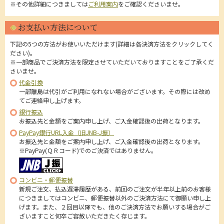
※その他詳細につきましては
ご利用案内
をご確認くださいませ。
お支払い方法について
下記の5つの方法がお使いいただけます(詳細は各決済方法をクリックしてく
ださい)。
※一部商品でご決済方法を限定させていただいておりますことをご了承くだ
さいませ。
代金引換
一部離島は代引がご利用になれない場合がございます。その際には改め
てご連絡申し上げます。
銀行振込
お振込先と金額をご案内申し上げ、ご入金確認後の出荷となります。
PayPay銀行URL入金（旧JNB-J振）
お振込先と金額をご案内申し上げ、ご入金確認後の出荷となります。
※PayPay(ＱＲコード)でのご決済ではありません。
コンビニ・郵便振替
新規ご注文、払込遅滞履歴がある、前回のご注文が半年以上前のお客様
につきましてはコンビニ、郵便振替以外のご決済方法にて御願い申し上
げます。また、２回目以降でも、他のご決済方法でお願いする場合がご
ざいますこと何卒ご容赦いただきたく存じます。