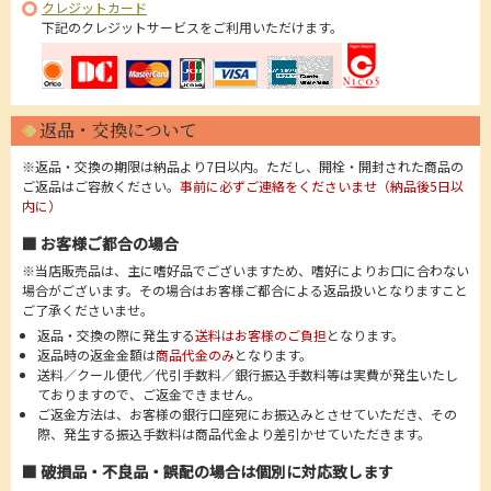
クレジットカード
下記のクレジットサービスをご利用いただけます。
返品・交換について
※返品・交換の期限は納品より7日以内。ただし、開栓・開封された商品の
ご返品はご容赦ください。
事前に必ずご連絡をくださいませ（納品後5日以
内に）
■ お客様ご都合の場合
※当店販売品は、主に嗜好品でございますため、嗜好によりお口に合わない
場合がございます。その場合はお客様ご都合による返品扱いとなりますこと
ご了承くださいませ。
返品・交換の際に発生する
送料はお客様のご負担
となります。
返品時の返金金額は
商品代金のみ
となります。
送料／クール便代／代引手数料／銀行振込手数料等は実費が発生いたし
ておりますので、ご返金できません。
ご返金方法は、お客様の銀行口座宛にお振込みとさせていただき、その
際、発生する振込手数料は商品代金より差引かせていただきます。
■ 破損品・不良品・誤配の場合は個別に対応致します