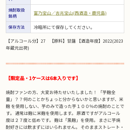
焼酎取扱
富乃宝山／吉兆宝山(西酒造・鹿児島)
銘柄
保存方法
冷暗所にて保存してください。
【アルコール分】27 【原料】甘藷 【酒造年度】2022(2023
年蔵元出荷)
【限定品・1ケースは6本入りです】
焼酎ファンの方、大変お待たせいたしました！ 「芋麹全
量」？？何のことかちょっと分からないかと思いますが、米
麹 を使用しない、芋のみで造った芋１００％の焼酎のことで
す。 通常は麹に米麹を使用します。 原酒ですがアルコール
度は２７度と低めです。 麹は「黒麹」を使用。 まさに芋焼
酎好きには飲まずにはいられません。 そのままストレート・