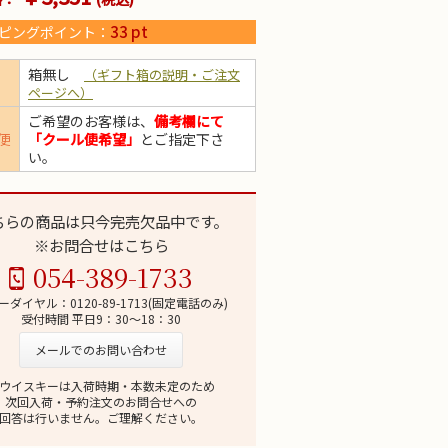
33
pt
ピングポイント：
箱無し
（ギフト箱の説明・ご注文
ページへ）
ご希望のお客様は、
備考欄にて
便
「クール便希望」
とご指定下さ
い。
ちらの商品は只今完売欠品中です。
※お問合せはこちら
054-389-1733
ーダイヤル：0120-89-1713(固定電話のみ)
受付時間 平日9：30～18：30
メールでのお問い合わせ
ウイスキーは入荷時期・本数未定のため
次回入荷・予約注文のお問合せへの
回答は行いません。ご理解ください。