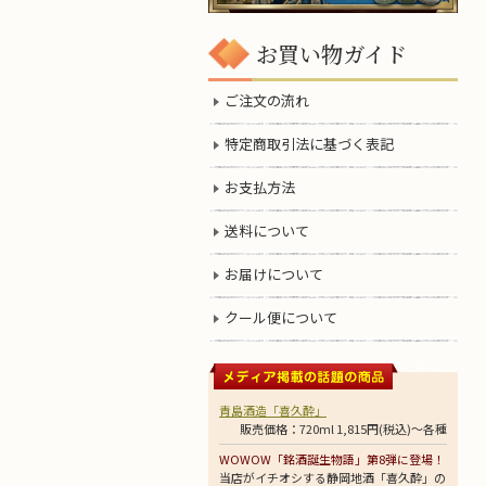
お買い物ガイド
ご注文の流れ
特定商取引法に基づく表記
お支払方法
送料について
お届けについて
クール便について
青島酒造「喜久酔」
販売価格：720ml 1,815円(税込)～各種
WOWOW「銘酒誕生物語」第8弾に登場！
当店がイチオシする静岡地酒「喜久酔」の