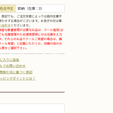
発送予定
即納（在庫：0）
」表記でも、ご注文本数によっては店内在庫不
待たせする場合がございます。お急ぎの方は事
い合わせ
くださいませ。
厳密な数量管理が必要なお品は、クール推奨/必
でも在庫管理のため通常便側にのみ在庫を入力
す。それらのお品でクールご希望の場合は、備
クール希望」と記載いただくか、同梱の他のお
ル便をご選択下さい。
に入りに追加
ルでお問い合わせ
商取引法に基づく表記
ッピングポイントとは？