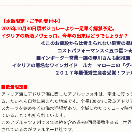
【本数限定・ご予約受付中】
2025年10月30日頃ボジョレーより一足早く解禁予定。
イタリアの新酒ノヴェッロ。今年の出来はどうでしょうか？
≪このお値段からは考えられない果実の凝
コストパフォーマンス＜五つ星＞
■インポーター営業一課の赤川さんも超推薦
イタリアの著名なワインガイド ルカ マローニの「グイ
２０１７年最優秀生産者受賞！ファ
■数量限定■
アドリア海にアドリア海に面したアブルッツォ州は、南北に渡っ
る、たいへん自然に恵まれた地域です。全長130kmに及ぶアドリ
スカーラを始め多くの海水浴場があり、全域にわたってローマ時
ていることでも知られています。
このアブルッツォ州で３年連続を含め過去9回最優秀生産者 世
されているのがファルネーゼ社です。