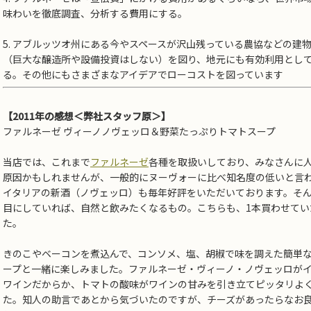
味わいを徹底調査、分析する費用にする。
5. アブルッツオ州にある今やスペースが沢山残っている農協などの建
（巨大な醸造所や設備投資はしない）を図り、地元にも有効利用とし
る。その他にもさまざまなアイデアでローコストを図っています
【2011年の感想＜弊社スタッフ原＞】
ファルネーゼ ヴィーノノヴェッロ＆野菜たっぷりトマトスープ
当店では、これまで
ファルネーゼ
各種を取扱いしており、みなさんに
原因かもしれませんが、一般的にヌーヴォーに比べ知名度の低いと言
イタリアの新酒（ノヴェッロ）も毎年好評をいただいております。そ
目にしていれば、自然と飲みたくなるもの。こちらも、1本買わせてい
た。
きのこやベーコンを煮込んで、コンソメ、塩、胡椒で味を調えた簡単
ープと一緒に楽しみました。ファルネーゼ・ヴィーノ・ノヴェッロが
ワインだからか、トマトの酸味がワインの甘みを引き立てピッタリよ
た。知人の助言であとから気づいたのですが、チーズがあったらなお