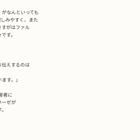
」がなんといっても
親しみやすく、また
さすがはファル
★です。
お伝えするのは
います。」
産者に
ネーゼが
す。