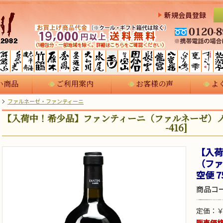
新規会員登録
い商品
ご利用案内
お客様の声
よ
ファルネーゼ・ファンティーニ
【入荷中！希少品】ファンティーニ（ファルネーゼ）ノヴェッロ
-416]
【入荷
（ファ
空便 75
商品コ
定価：￥3
販売価