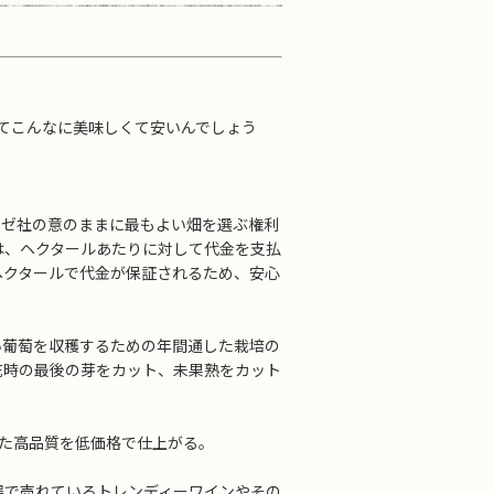
してこんなに美味しくて安いんでしょう
ネーゼ社の意のままに最もよい畑を選ぶ権利
は、ヘクタールあたりに対して代金を支払
ヘクタールで代金が保証されるため、安心
い葡萄を収穫するための年間通した栽培の
花時の最後の芽をカット、未果熟をカット
した高品質を低価格で仕上がる。
場で売れているトレンディーワインやその