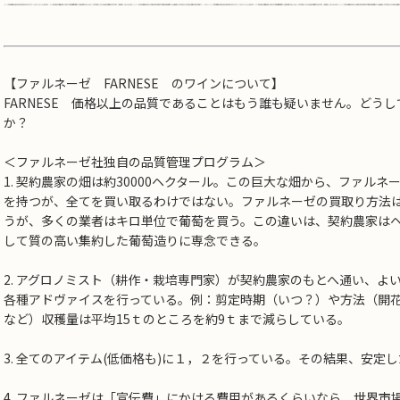
【ファルネーゼ FARNESE のワインについて】
FARNESE 価格以上の品質であることはもう誰も疑いません。どう
か？
＜ファルネーゼ社独自の品質管理プログラム＞
1. 契約農家の畑は約30000ヘクタール。この巨大な畑から、ファル
を持つが、全てを買い取るわけではない。ファルネーゼの買取り方法
うが、多くの業者はキロ単位で葡萄を買う。この違いは、契約農家は
して質の高い集約した葡萄造りに専念できる。
2. アグロノミスト（耕作・栽培専門家）が契約農家のもとへ通い、よ
各種アドヴァイスを行っている。例：剪定時期（いつ？）や方法（開
など）収穫量は平均15ｔのところを約9ｔまで減らしている。
3. 全てのアイテム(低価格も)に１，２を行っている。その結果、安定
4. ファルネーゼは「宣伝費」にかける費用があるくらいなら、世界市