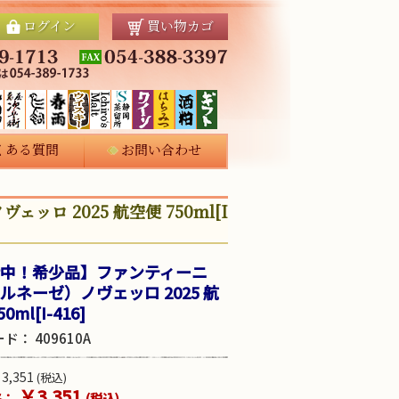
ログイン
買い物カゴ
くある質問
お問い合わせ
 2025 航空便 750ml[I
中！希少品】ファンティーニ
ルネーゼ）ノヴェッロ 2025 航
0ml[I-416]
ード：
409610A
,351
(税込)
￥3,351
格：
(税込)