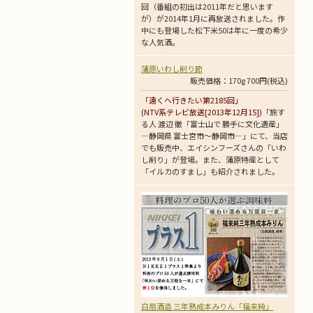
回（番組の初出は2011年だと思います
が）が2014年1月に再放送されました。作
中にも登場した松下米50は年に一度の希少
な人気酒。
蒲原いわし削り節
販売価格：170g 700円(税込)
「遠くへ行きたい第2185回」
(NTV系テレビ放送[2013年12月15])
「旅す
る人 渡辺 徹「富士山で 勝手に文化遺産」
―静岡県 富士宮市～静岡市―」にて、当店
でも販売中、エイシンフーズさんの「いわ
し削り」が登場。また、蒲原特産として
「イルカのすまし」も紹介されました。
白扇酒造 三年熟成本みりん「福来純」