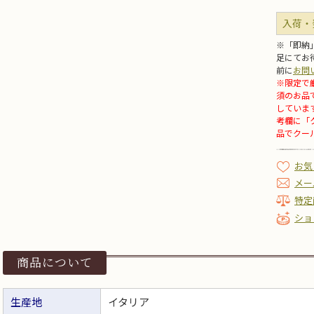
入荷・
※「即納
足にてお
前に
お問
※限定で
須のお品
していま
考欄に「
品でクー
お気
メー
特定
ショ
商品について
生産地
イタリア