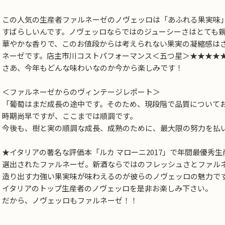
お買い物を続ける
カートへ進む
この人気の生産者ファルネーゼのノヴェッロは「あふれる果実味
すばらしいんです。ノヴェッロならではのジューシーさはとても
華やかな香りで、このお値段からは考えられない果実の凝縮感は
ネーゼです。店主市川コストパフォーマンス＜五つ星＞★★★★
さあ、今年もどんな味わいなのか今から楽しみです！
＜ファルネーゼからのヴィンテージレポート＞
「葡萄はまだ成長の途中です。そのため、現段階で品質について
時期尚早ですが、ここまでは順調です。
今後も、樹と実の順調な成長、成熟のために、最大限の努力を払
★イタリアの著名な評価本「ルカ マローニ2017」で年間最優秀生
選出されたファルネーゼ。新酒ならではのフレッシュさとファル
造り出す力強い果実味が味わえるのが彼らのノヴェッロの魅力で
イタリアのトップ生産者のノヴェッロを是非お楽しみ下さい。
だから、ノヴェッロもファルネーゼ！！