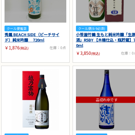
クール便推奨
クール便(6-9必須)
秀鳳 BEACH SIDE（ビーチサイ
小笹屋竹鶴 生もと純米吟醸「生
ド）純米吟醸 720ml
酒」R5BY 【木桶仕込・瓶貯蔵】7
0ml
￥1,876
在庫：0点
(税込)
￥3,850
在庫：0
(税込)
品切れ中です