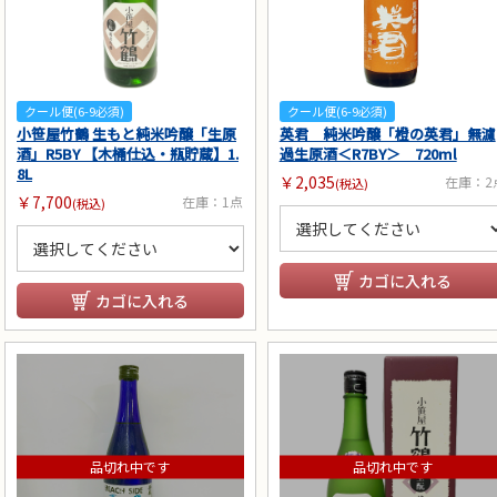
クール便(6-9必須)
クール便(6-9必須)
小笹屋竹鶴 生もと純米吟醸「生原
英君 純米吟醸「橙の英君」無濾
酒」R5BY 【木桶仕込・瓶貯蔵】1.
過生原酒＜R7BY＞ 720ml
8L
￥2,035
在庫：2
(税込)
￥7,700
在庫：1点
(税込)
カゴに入れる
カゴに入れる
品切れ中です
品切れ中です