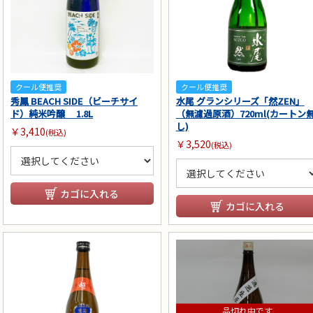
クール便推奨
クール便推奨
秀鳳 BEACH SIDE（ビーチサイ
水尾 グランシリーズ「然ZEN」
ド）純米吟醸 1.8L
（無濾過原酒）720ml(カートン
し)
￥3,410
(税込)
￥3,520
(税込)
カゴに入れる
カゴに入れる
品切れ中です