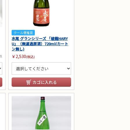
クール便推奨
水尾 グランシリーズ 「破龍HARY
U」（無濾過原酒）720ml(カート
ン無し)
￥2,530
点
(税込)
カゴに入れる