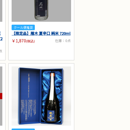
クール便推奨
原
【限定品】雁木 夏辛口 純米 720ml
2
￥1,870
在庫：0点
(税込)
点