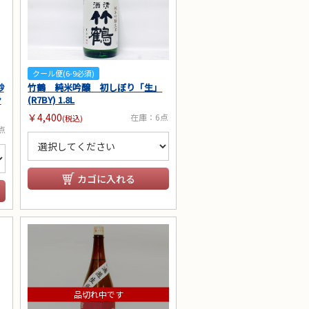
クール便(6-9必須)
砂
竹鶴 純米吟醸 初しぼり「生」
ン
(R7BY) 1.8L
￥4,400
在庫：6点
(税込)
点
カゴに入れる
品切れ中です