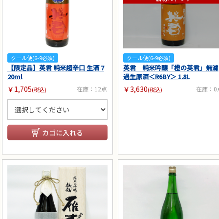
クール便(6-9必須)
クール便(6-9必須)
【限定品】英君 純米超辛口 生酒 7
英君 純米吟醸「橙の英君」無濾
20ml
過生原酒＜R6BY＞ 1.8L
￥1,705
￥3,630
在庫：12点
在庫：0
(税込)
(税込)
カゴに入れる