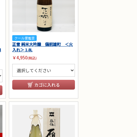
クール便推奨
正雪 純米大吟醸 備前雄町 ＜火
無
入れ＞ 1.8L
￥4,950
(税込)
カゴに入れる