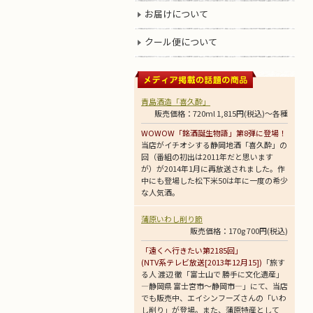
お届けについて
クール便について
青島酒造「喜久酔」
販売価格：720ml 1,815円(税込)～各種
WOWOW「銘酒誕生物語」第8弾に登場！
当店がイチオシする静岡地酒「喜久酔」の
回（番組の初出は2011年だと思います
が）が2014年1月に再放送されました。作
中にも登場した松下米50は年に一度の希少
な人気酒。
蒲原いわし削り節
販売価格：170g 700円(税込)
「遠くへ行きたい第2185回」
(NTV系テレビ放送[2013年12月15])
「旅す
る人 渡辺 徹「富士山で 勝手に文化遺産」
―静岡県 富士宮市～静岡市―」にて、当店
でも販売中、エイシンフーズさんの「いわ
し削り」が登場。また、蒲原特産として