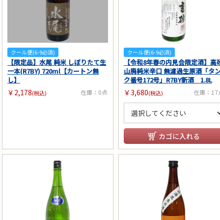
クール便(6-9必須)
クール便(6-9必須)
【限定品】水尾 純米 しぼりたて生
【令和8年春の内見会限定酒】高
一本(R7BY) 720ml【カートン無
山廃純米辛口 無濾過生原酒「タ
し】
ク番号172号」R7BY新酒 1.8L
￥2,178
￥3,680
在庫：0点
在庫：17
(税込)
(税込)
カゴに入れる