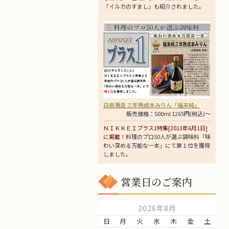
「イルカのすまし」も紹介されました。
白扇酒造 三年熟成本みりん「福来純」
販売価格：500ml 1265円(税込)～
ＮＩＫＫＥＩプラス1特集[2013年6月1日]
に掲載！
料理のプロ50人が選ぶ調味料「味
わい深める万能な一本」にて第１位を獲得
しました。
営業日のご案内
2026年8月
日
月
火
水
木
金
土