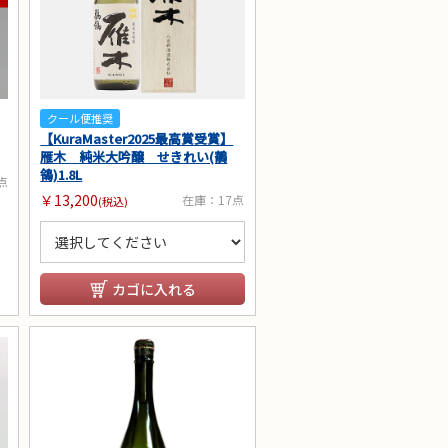
クール便推奨
【KuraMaster2025最高賞受賞】
雁木 純米大吟醸 せきれい(鶺
鴒)1.8L
点
￥13,200
在庫：17点
(税込)
カゴに入れる