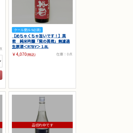
クール便(6-9必須)
【めちゃくちゃ旨いです！】英
君 純米吟醸「紫の英君」無濾過
生原酒＜R7BY＞ 1.8L
点
￥4,070
在庫：0点
(税込)
品切れ中です