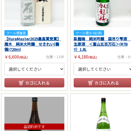
クール便推奨
クール便(6-9必須)
【KuraMaster2025最高賞受賞】
臥龍梅 純米吟醸 袋吊り雫酒
雁木 純米大吟醸 せきれい(鶺
生原酒 ＜富山五百万石＞(R7B
鴒)720ml
Y）1.8L
￥6,600
￥4,180
在庫：13点
在庫：6
(税込)
(税込)
カゴに入れる
カゴに入れる
品切れ中です